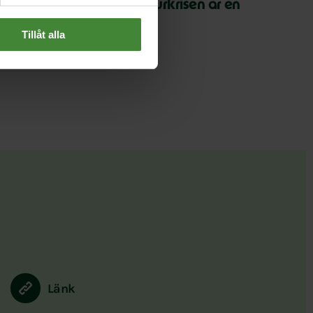
arth Overshoot Day: Naturkrisen är en
äkerhetsfråga
Tillåt alla
Länk