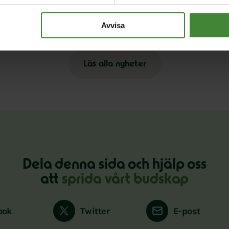
på
Pride är över – nu fortsätter kampen för
E
hbtqi-personers rättigheter
s
Avvisa
Läs alla nyheter
Dela denna sida och hjälp oss
att
sprida vårt budskap
ook
Twitter
E-post