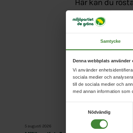
Här kan du rösta 
Typ:
Artikel
Länk:
https://framste
Samtycke
Denna webbplats använder 
Vi använder enhetsidentifierar
sociala medier och analysera 
till de sociala medier och a
med annan information som du 
Samtyckesval
Nödvändig
5 augusti 2026