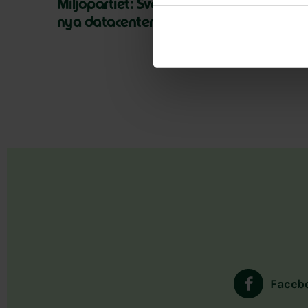
Miljöpartiet: Sverige måste ställa krav 
nya datacenter
Faceb