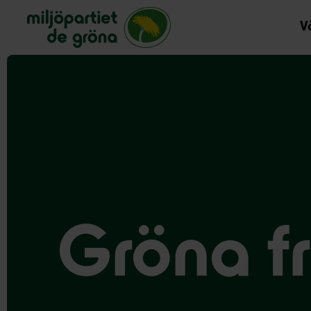
Miljöpartiet de gröna, startsida
Vå
Gröna f