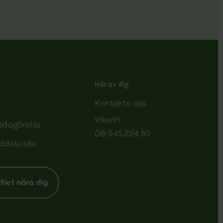
Hör av dig
Kontakta oss
Växeln
redogörelse
08-545 224 50
ddelande
rtiet nära dig