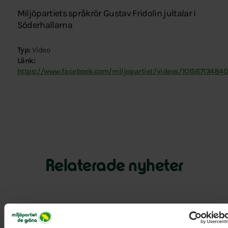
Miljöpartiets språkrör Gustav Fridolin jultalar i
Söderhallarna
Typ:
Video
Länk:
https://www.facebook.com/miljopartiet/videos/1015671348401
Relaterade nyheter
5 augusti 2026
Miljöpartiet: Sverige måste ställa krav på