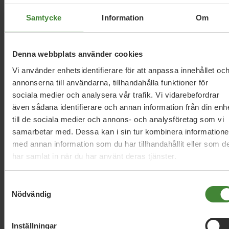
nya datacenter
Samtycke
Information
Om
3 augusti 2026
Denna webbplats använder cookies
Pride är över – nu fortsätter kampen för
Vi använder enhetsidentifierare för att anpassa innehållet oc
hbtqi-personers rättigheter
annonserna till användarna, tillhandahålla funktioner för
sociala medier och analysera vår trafik. Vi vidarebefordrar
även sådana identifierare och annan information från din enh
30 juli 2026
till de sociala medier och annons- och analysföretag som vi
Earth Overshoot Day: Naturkrisen är en
samarbetar med. Dessa kan i sin tur kombinera information
säkerhetsfråga
med annan information som du har tillhandahållit eller som d
har samlat in när du har använt deras tjänster.
Samtyckesval
Läs alla nyheter
Nödvändig
Inställningar