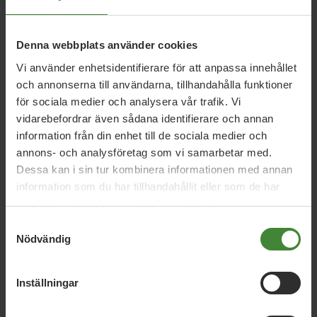
5 augusti 2026
Denna webbplats använder cookies
Miljöpartiet: Sverige måste ställa krav på
Vi använder enhetsidentifierare för att anpassa innehållet
nya datacenter
och annonserna till användarna, tillhandahålla funktioner
för sociala medier och analysera vår trafik. Vi
vidarebefordrar även sådana identifierare och annan
3 augusti 2026
information från din enhet till de sociala medier och
Pride är över – nu fortsätter kampen för
annons- och analysföretag som vi samarbetar med.
hbtqi-personers rättigheter
Dessa kan i sin tur kombinera informationen med annan
information som du har tillhandahållit eller som de har
samlat in när du har använt deras tjänster.
30 juli 2026
Samtyckesval
Nödvändig
Earth Overshoot Day: Naturkrisen är en
säkerhetsfråga
Inställningar