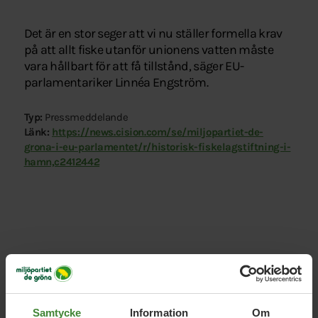
Det är en stor seger att vi nu ställer formella krav
på att allt fiske utanför unionens vatten måste
vara hållbart för att få tillstånd, säger EU-
parlamentariker Linnéa Engström.
Typ:
Pressmeddelande
Länk:
https://news.cision.com/se/miljopartiet-de-
grona-i-eu-parlamentet/r/historisk-fiskelagstiftning-i-
hamn,c2412442
Relaterade nyheter
Samtycke
Information
Om