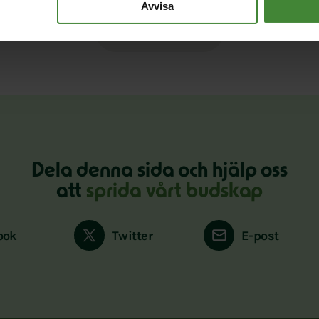
Avvisa
Läs alla nyheter
Dela denna sida och hjälp oss
att
sprida vårt budskap
ook
Twitter
E-post