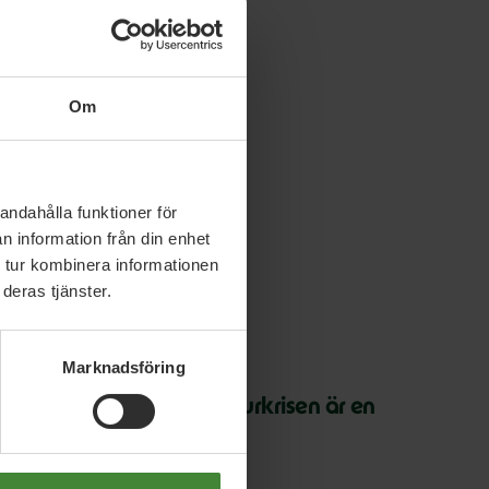
Om
andahålla funktioner för
n information från din enhet
 tur kombinera informationen
deras tjänster.
Marknadsföring
 juli 2026
arth Overshoot Day: Naturkrisen är en
äkerhetsfråga