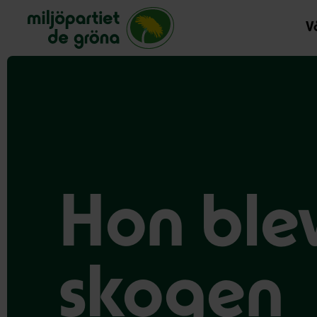
Miljöpartiet de gröna, startsida
Vå
Hon blev
skogen