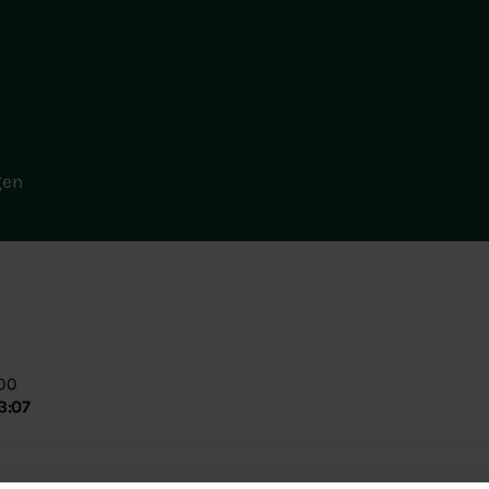
gen
:00
3:07