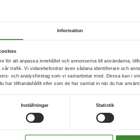
kil/2018/07/16/hon-blev-blixtforalskad-i-skogen
Information
cookies
e för att anpassa innehållet och annonserna till användarna, tillh
vår trafik. Vi vidarebefordrar även sådana identifierare och anna
nnons- och analysföretag som vi samarbetar med. Dessa kan i sin
Relaterade nyheter
har tillhandahållit eller som de har samlat in när du har använt 
Inställningar
Statistik
3 augusti 2026
30
på
Pride är över – nu fortsätter kampen för
E
hbtqi-personers rättigheter
s