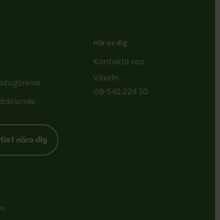
Hör av dig
Kontakta oss
Växeln
redogörelse
08-545 224 50
ddelande
rtiet nära dig
e.