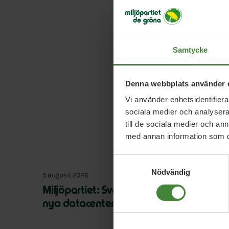
Länk:
https://nwt.se/
Samtycke
Denna webbplats använder 
Vi använder enhetsidentifierar
sociala medier och analysera 
till de sociala medier och a
med annan information som du 
Samtyckesval
Nödvändig
5 augusti 2026
Miljöpartiet: Sverige måste ställa krav 
nya datacenter