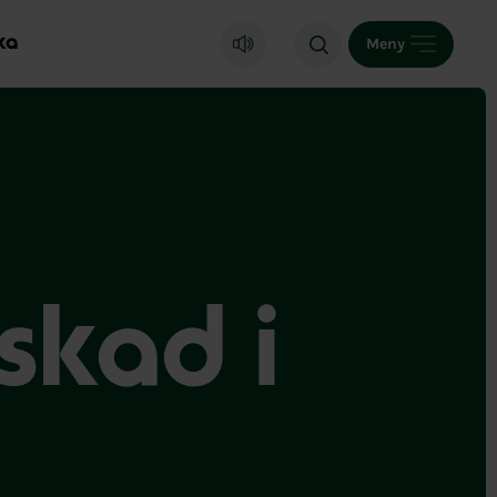
ka
Meny
skad i