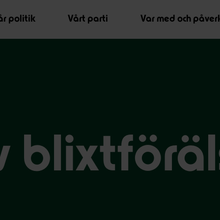
r politik
Vårt parti
Var med och påver
 blixtföräl