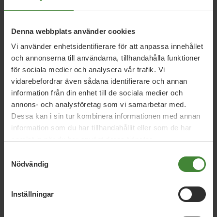
9 januari 2026
Denna webbplats använder cookies
Regeringens friskoleförslag räcker inte –
Miljöpartiet kräver vinstförbud
Vi använder enhetsidentifierare för att anpassa innehållet
och annonserna till användarna, tillhandahålla funktioner
för sociala medier och analysera vår trafik. Vi
vidarebefordrar även sådana identifierare och annan
17 februari 2022
information från din enhet till de sociala medier och
Debatt: Vinstutdelande aktiebolag hör
annons- och analysföretag som vi samarbetar med.
inte hemma i skolan
Dessa kan i sin tur kombinera informationen med annan
information som du har tillhandahållit eller som de har
samlat in när du har använt deras tjänster.
17 februari 2022
Samtyckesval
Nödvändig
Stoppa vinstutdelande aktiebolag i
skolan
Inställningar