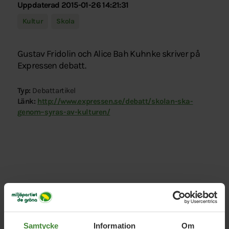
Uppdaterad 2015-01-26 14:21:31
Kultur
Skola
Gustav Fridolin och Alice Bah Kuhnke skriver på
Expressen debatt.
Typ:
Debattartikel
Länk:
http://www.expressen.se/debatt/skolan-ska-
genom–syras-av-kulturen/
Relaterade nyheter
Samtycke
Information
Om