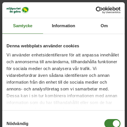
Samtycke
Information
Om
Relaterade nyheter
Denna webbplats använder cookies
Vi använder enhetsidentifierare för att anpassa innehållet
och annonserna till användarna, tillhandahålla funktioner
28 maj 2026
för sociala medier och analysera vår trafik. Vi
Amanda Linds språkrörstal på
vidarebefordrar även sådana identifierare och annan
Järvaveckan
information från din enhet till de sociala medier och
annons- och analysföretag som vi samarbetar med.
Dessa kan i sin tur kombinera informationen med annan
information som du har tillhandahållit eller som de har
13 maj 2026
samlat in när du har använt deras tjänster.
Miljöpartiet toppar Greenpeace valguide
Samtyckesval
inom klimat, miljö och demokrati
Nödvändig