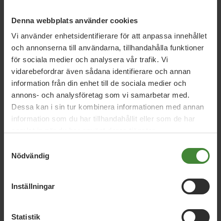
5 augusti 2026
Miljöpartiet: Sverige måste ställa krav på
Denna webbplats använder cookies
nya datacenter
Vi använder enhetsidentifierare för att anpassa innehållet
och annonserna till användarna, tillhandahålla funktioner
för sociala medier och analysera vår trafik. Vi
3 augusti 2026
vidarebefordrar även sådana identifierare och annan
Pride är över – nu fortsätter kampen för
information från din enhet till de sociala medier och
hbtqi-personers rättigheter
annons- och analysföretag som vi samarbetar med.
Dessa kan i sin tur kombinera informationen med annan
information som du har tillhandahållit eller som de har
samlat in när du har använt deras tjänster.
30 juli 2026
Samtyckesval
Earth Overshoot Day: Naturkrisen är en
Nödvändig
säkerhetsfråga
Inställningar
Läs alla nyheter
Statistik