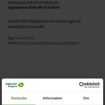
Publicerad 2018-07-24 22:00:00
Uppdaterad 2018-08-27 11:30:14
Replik från Miljöpartiet om satsningar på
ekologiskt livsmedel
Typ:
Debattartikel
Länk:
https://www.aftonbladet.se/a/a2EWvd
Relaterade nyheter
Samtycke
Information
Om