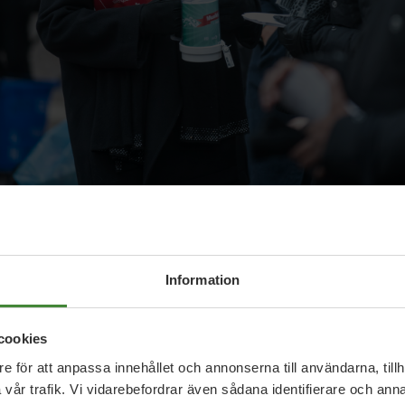
 människor i världen på flykt. Så många har inte vari
v dem är barn.
Information
ir man flykting i genomsnitt 20 år. Därför är det så vi
g i flyktinglägren.
cookies
e för att anpassa innehållet och annonserna till användarna, tillh
a flyktinglägren i Kenya, Etiopien, Sydsudan och här 
vår trafik. Vi vidarebefordrar även sådana identifierare och anna
n som ett fönster.