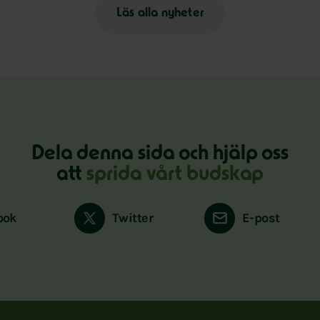
Läs alla nyheter
Dela denna sida och hjälp oss
att
sprida vårt budskap
ook
Twitter
E-post