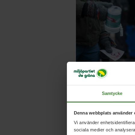
"Just nu är 65 miljoner
världskriget. Hälften a
Samtycke
Blir man flykting förbl
möjlighet till utbildnin
Denna webbplats använder 
Vi använder enhetsidentifierar
Jag har besökt de stor
sociala medier och analysera 
utbildningen och skola