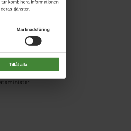
 tur kombinera informationen
deras tjänster.
för lägret och ett
a upp sina egna land och
Marknadsföring
ktigt. Jag stödjer den
Tillåt alla
tatsminister