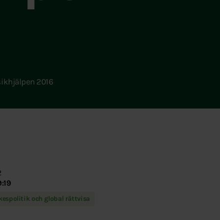
sikhjälpen 2016
2
9:19
kespolitik och global rättvisa