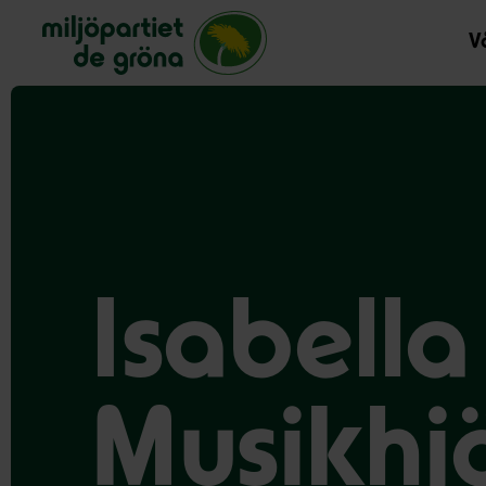
Miljöpartiet de gröna, startsida
Vå
Isabella
Musikhj