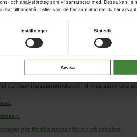
nnons- och analysföretag som vi samarbetar med. Dessa kan i sin
har tillhandahållit eller som de har samlat in när du har använt 
vanliga världen, till att förstå att det finns något utan
d. Att de en dag kan vara med och bidra till att bygg
Inställningar
Statistik
 fokus på utbildning och barn på flykt så oerhört vi
med."
Avvisa
onellt utvecklingssamarbete och klimat, samt vice s
alet.
bössan.
ingen gör för alla barns rätt att gå i skolan.