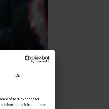
t på flykt sedan andra
Om
ktigt att man får
andahålla funktioner för
ser barnen
n information från din enhet