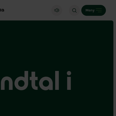
ka
Meny
ndtal i