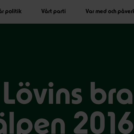
r politik
Vårt parti
Var med och påver
 Lövins bra
älpen 2016