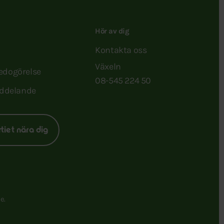
Hör av dig
Kontakta oss
Växeln
redogörelse
08-545 224 50
ddelande
rtiet nära dig
e.