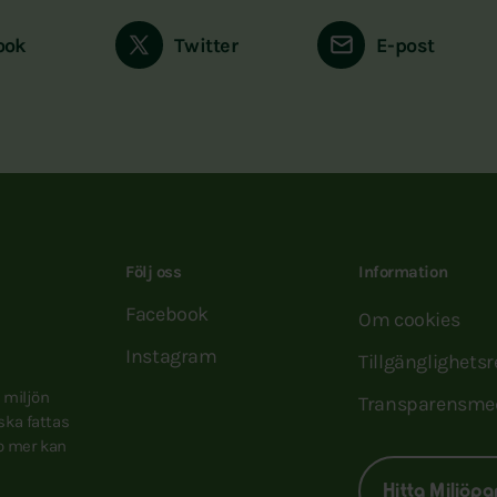
ook
Twitter
E-post
Följ oss
Information
Facebook
Om cookies
Instagram
Tillgänglighets
e miljön
Transparensme
 ska fattas
to mer kan
Hitta Miljöpa