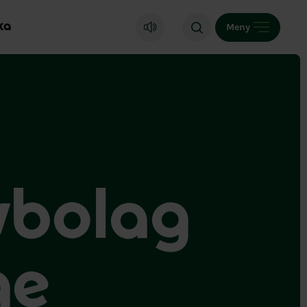
ka
Meny
vbolag
ge