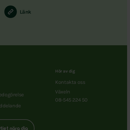
Länk
Hör av dig
Kontakta oss
Växeln
redogörelse
08-545 224 50
ddelande
rtiet nära dig