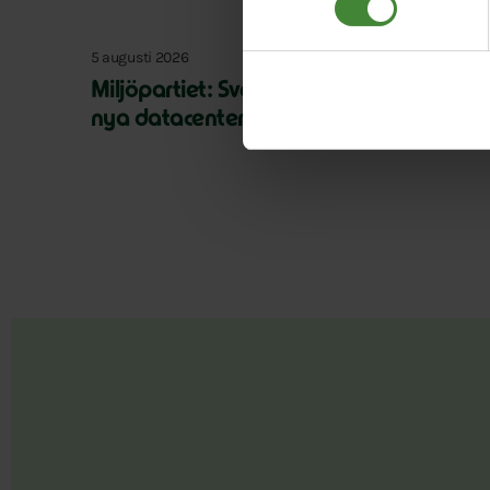
5 augusti 2026
Miljöpartiet: Sverige måste ställa krav 
nya datacenter