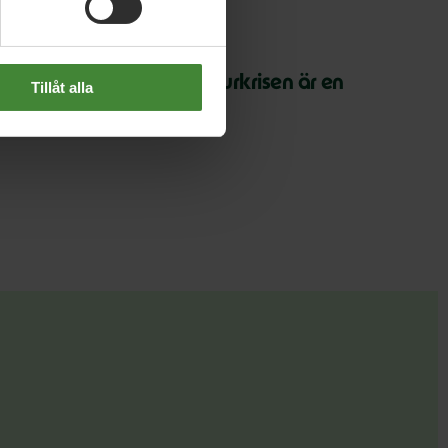
 juli 2026
arth Overshoot Day: Naturkrisen är en
Tillåt alla
äkerhetsfråga