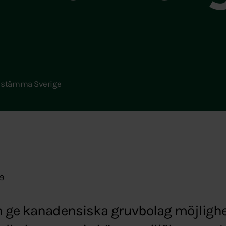
 stämma Sverige
39
n ge kanadensiska gruvbolag möjligh