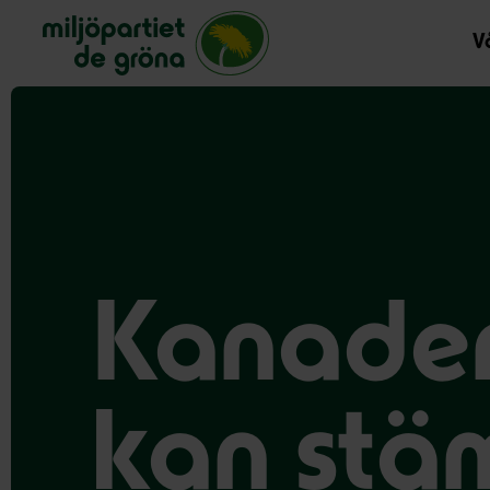
Miljöpartiet de gröna, startsida
Vå
Kanaden
kan stä