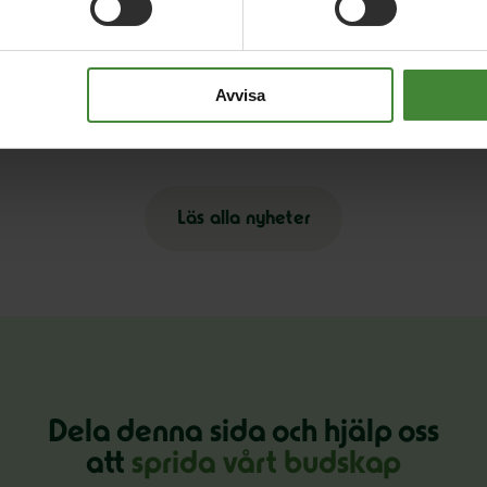
3 augusti 2026
30
på
Pride är över – nu fortsätter kampen för
E
Avvisa
hbtqi-personers rättigheter
s
Läs alla nyheter
Dela denna sida och hjälp oss
att
sprida vårt budskap