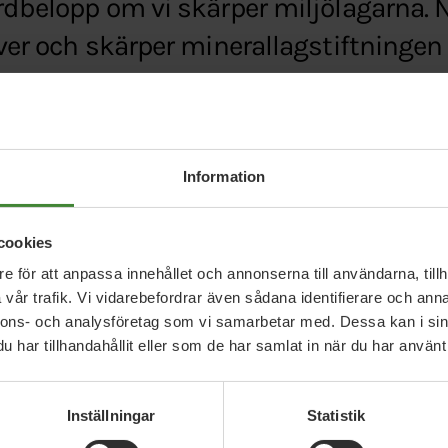
rdbelopp om vi skärper miljölagarna. N
över och skärper minerallagstiftningen 
 Max Andersson.
d.se/kanadensiska-gruvbolag-kan-stamma-sveri
Information
cookies
e för att anpassa innehållet och annonserna till användarna, tillh
vår trafik. Vi vidarebefordrar även sådana identifierare och anna
nnons- och analysföretag som vi samarbetar med. Dessa kan i sin
har tillhandahållit eller som de har samlat in när du har använt 
Relaterade nyheter
Inställningar
Statistik