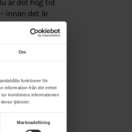
u är det hög tid
– innan det är
ge/om/debatt
Om
andahålla funktioner för
n information från din enhet
 tur kombinera informationen
deras tjänster.
Marknadsföring