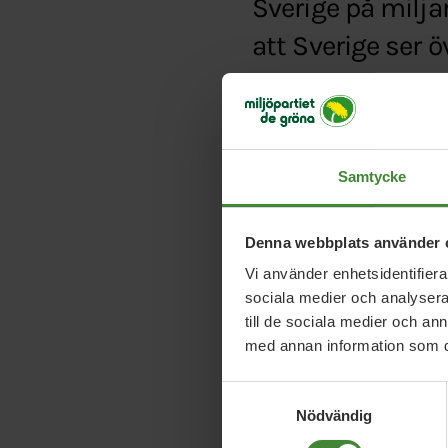
Sverige på milja
att Sverige ser 
försent, skriver
Typ:
Debattartikel
Länk:
https://www.sv
Samtycke
Denna webbplats använder 
Vi använder enhetsidentifierar
sociala medier och analysera 
till de sociala medier och a
med annan information som du 
Samtyckesval
Nödvändig