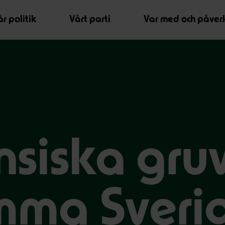
r politik
Vårt parti
Var med och påver
siska gru
mma Sveri