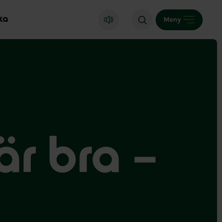
ka
Meny
är bra –