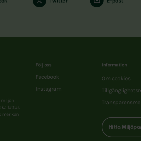
ook
Twitter
E-post
Följ oss
Information
Facebook
Om cookies
Instagram
Tillgänglighets
e miljön
Transparensme
 ska fattas
to mer kan
Hitta Miljöpa