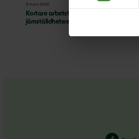
9 mars 2026
Kortare arbetstid är en
jämställdhetsreform