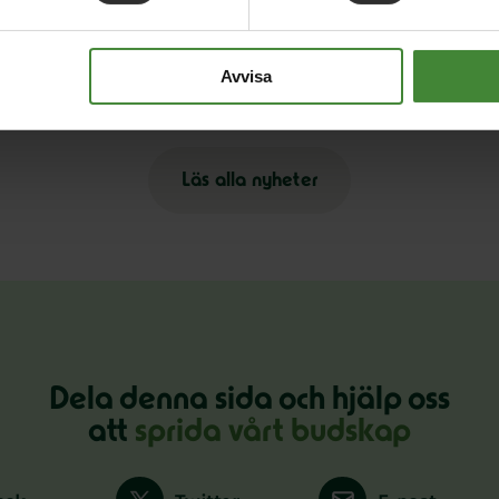
25 november 2025
19
Våldet i hemmen måste tas på samma
S
Avvisa
allvar som våldet på gatan
Läs alla nyheter
Dela denna sida och hjälp oss
att
sprida vårt budskap