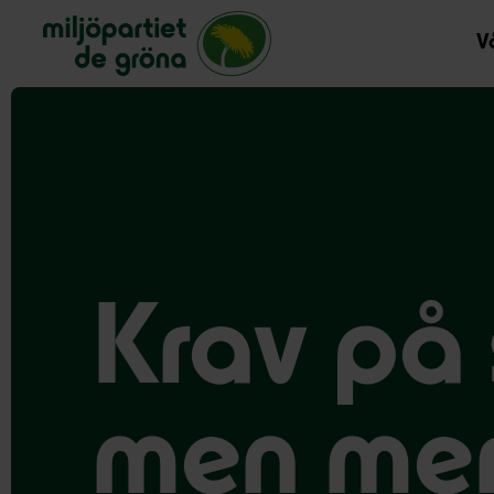
Miljöpartiet de gröna, startsida
Vå
Krav på 
men mer