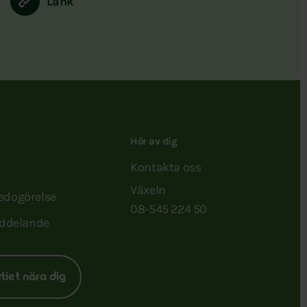
Länk
Hör av dig
Kontakta oss
Växeln
redogörelse
08-545 224 50
ddelande
rtiet nära dig