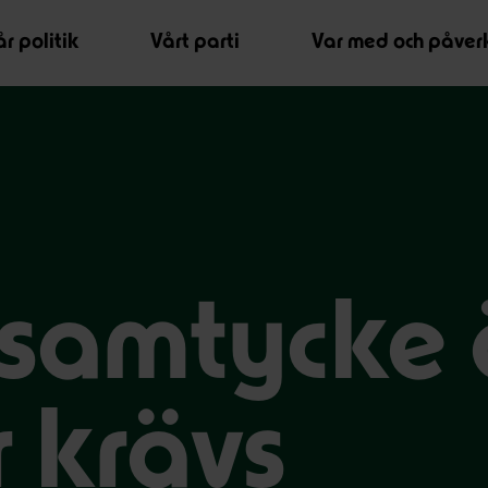
r politik
Vårt parti
Var med och påver
samtycke 
 krävs