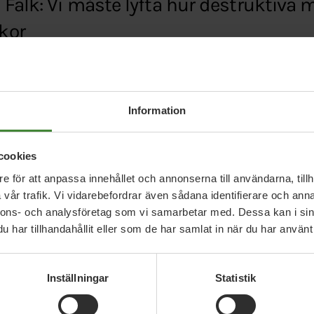
Falk: Vi måste lyfta hur destruktiva 
kor
onbladet.se/debatt/article23650760.ab
Information
cookies
e för att anpassa innehållet och annonserna till användarna, tillh
vår trafik. Vi vidarebefordrar även sådana identifierare och anna
nnons- och analysföretag som vi samarbetar med. Dessa kan i sin
har tillhandahållit eller som de har samlat in när du har använt 
Relaterade nyheter
Inställningar
Statistik