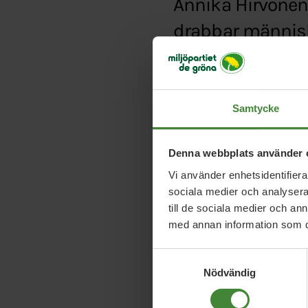
Annika Hirvonen 
drabbar männis
Typ:
Debattartikel
Länk:
http://www.aft
Samtycke
Denna webbplats använder 
Vi använder enhetsidentifierar
sociala medier och analysera 
till de sociala medier och a
med annan information som du 
Samtyckesval
Nödvändig