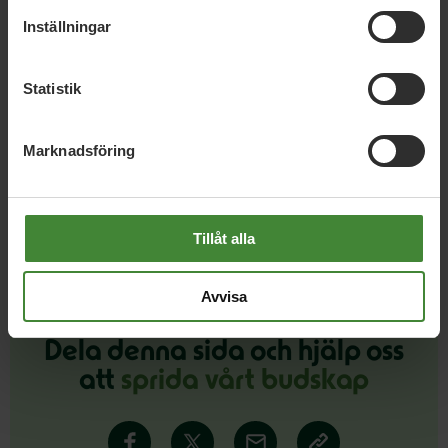
30 juli 2026
Inställningar
Earth Overshoot Day: Naturkrisen är en
säkerhetsfråga
Statistik
Marknadsföring
Läs alla nyheter
Tillåt alla
Avvisa
Dela denna sida och hjälp oss
att
sprida vårt budskap