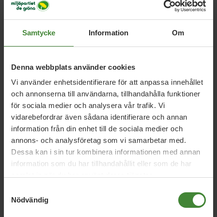
Samtycke
Information
Om
Relaterade nyheter
Denna webbplats använder cookies
Vi använder enhetsidentifierare för att anpassa innehållet
och annonserna till användarna, tillhandahålla funktioner
5 augusti 2026
för sociala medier och analysera vår trafik. Vi
Miljöpartiet: Sverige måste ställa krav på
vidarebefordrar även sådana identifierare och annan
nya datacenter
information från din enhet till de sociala medier och
annons- och analysföretag som vi samarbetar med.
Dessa kan i sin tur kombinera informationen med annan
3 augusti 2026
information som du har tillhandahållit eller som de har
Pride är över – nu fortsätter kampen för
samlat in när du har använt deras tjänster.
hbtqi-personers rättigheter
Samtyckesval
Nödvändig