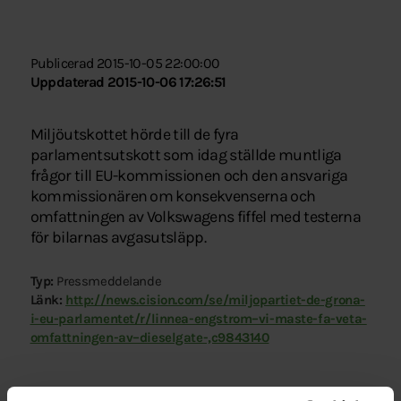
Publicerad 2015-10-05 22:00:00
Uppdaterad 2015-10-06 17:26:51
Miljöutskottet hörde till de fyra
parlamentsutskott som idag ställde muntliga
frågor till EU-kommissionen och den ansvariga
kommissionären om konsekvenserna och
omfattningen av Volkswagens fiffel med testerna
för bilarnas avgasutsläpp.
Typ:
Pressmeddelande
Länk:
http://news.cision.com/se/miljopartiet-de-grona-
i-eu-parlamentet/r/linnea-engstrom–vi-maste-fa-veta-
omfattningen-av–dieselgate-,c9843140