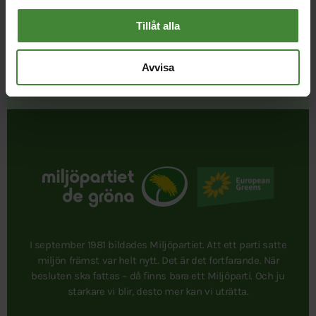
Tillåt alla
Avvisa
I september 1981 bildades Miljöpartiet. Att ett parti satte
miljön främst var helt nytt. Det är det fortfarande. När
besluten ska fattas – då finns bara ett Miljöparti. Och ju
starkare vi blir, desto mer kan vi uträtta.