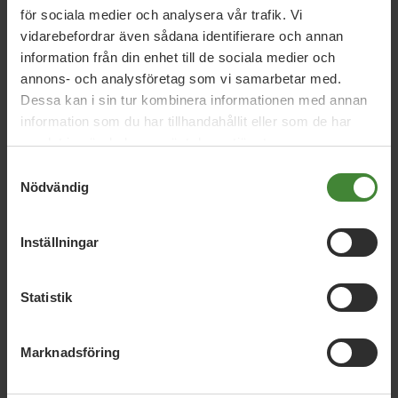
Låt inte studenterna betala budgethålet
för sociala medier och analysera vår trafik. Vi
vidarebefordrar även sådana identifierare och annan
information från din enhet till de sociala medier och
15 april 2013
annons- och analysföretag som vi samarbetar med.
Dessa kan i sin tur kombinera informationen med annan
Det behövs investeringar som ger jobb
information som du har tillhandahållit eller som de har
samlat in när du har använt deras tjänster.
Samtyckesval
Läs alla nyheter
Nödvändig
Inställningar
Statistik
Dela denna sida och hjälp oss
Marknadsföring
att
sprida vårt budskap