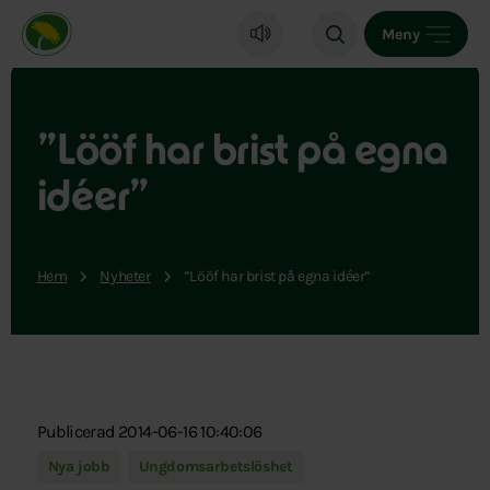
Miljöpartiet de gröna, startsida
Meny
”Lööf har brist på egna
idéer”
Hem
Nyheter
”Lööf har brist på egna idéer”
Publicerad 2014-06-16 10:40:06
Nya jobb
Ungdomsarbetslöshet