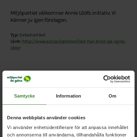
Miljöpartiet välkomnar Annie Lööfs initiativ. Vi
känner ju igen förslagen.
Typ:
Debattartikel
Länk:
http://www.svt.se/opinion/loof-har-brist-pa-egna-
ideer
Samtycke
Information
Om
Relaterade nyheter
Denna webbplats använder cookies
Vi använder enhetsidentifierare för att anpassa innehållet
21 februari 2014
och annonserna till användarna, tillhandahålla funktioner