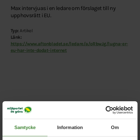
Max intervjuas i en ledare om förslaget till ny
upphovsrätt i EU.
Typ:
Artikel
Länk:
https://www.aftonbladet.se/ledare/a/oRbwJg/lugna-er-
eu-har-inte-dodat-internet
Relaterade nyheter
Samtycke
Information
Om
5 augusti 2026