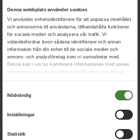
Miljöpartiet: Sverige måste ställa krav på
Denna webbplats använder cookies
nya datacenter
Vi använder enhetsidentifierare för att anpassa innehållet
och annonserna till användarna, tillhandahålla funktioner
för sociala medier och analysera vår trafik. Vi
3 augusti 2026
vidarebefordrar även sådana identifierare och annan
Pride är över – nu fortsätter kampen för
information från din enhet till de sociala medier och
hbtqi-personers rättigheter
annons- och analysföretag som vi samarbetar med.
Dessa kan i sin tur kombinera informationen med annan
information som du har tillhandahållit eller som de har
30 juli 2026
samlat in när du har använt deras tjänster.
Earth Overshoot Day: Naturkrisen är en
Samtyckesval
säkerhetsfråga
Nödvändig
Inställningar
Läs alla nyheter
Statistik