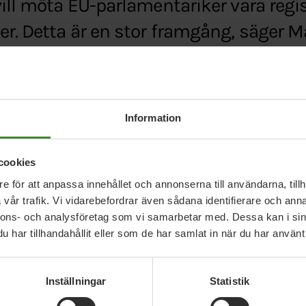
ill möta EU-parlamentariker vara regis
r. Detta är en stor framgång, säger 
sion.com/se/miljopartiet-de-grona-i-eu-parlamen
ad-galler-regler-for-etik-och-oppenhet,c2148008
Information
cookies
e för att anpassa innehållet och annonserna till användarna, tillh
vår trafik. Vi vidarebefordrar även sådana identifierare och anna
nnons- och analysföretag som vi samarbetar med. Dessa kan i sin
har tillhandahållit eller som de har samlat in när du har använt 
Relaterade nyheter
Inställningar
Statistik