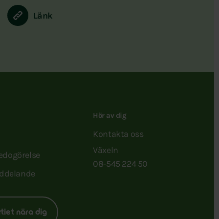
Länk
Hör av dig
Kontakta oss
Växeln
redogörelse
08-545 224 50
ddelande
rtiet nära dig