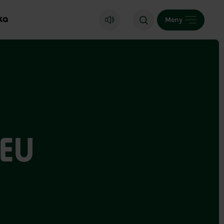
ka
Meny
 EU