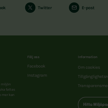
ook
Twitter
E-post
Följ oss
Information
Facebook
Om cookies
Instagram
Tillgänglighets
e miljön
Transparensme
 ska fattas
to mer kan
Hitta Miljöpa