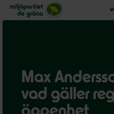
Miljöpartiet de gröna, startsida
Vå
Max Andersso
vad gäller reg
öppenhet