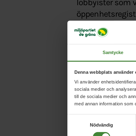
lobbyister som v
öppenhetsregiste
Typ:
Pressmeddelande
Länk:
http://news.ci
mp–framgangar-i-eu-v
Samtycke
Denna webbplats använder 
Vi använder enhetsidentifierar
sociala medier och analysera 
till de sociala medier och a
med annan information som du 
Samtyckesval
Nödvändig