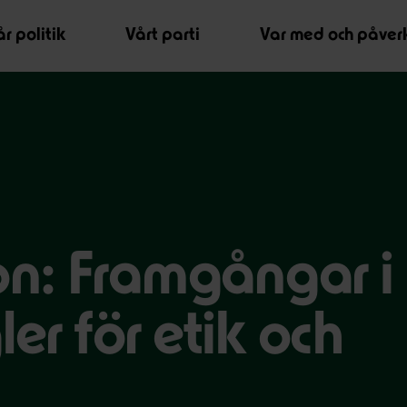
r politik
Vårt parti
Var med och påver
n: Framgångar i
ler för etik och