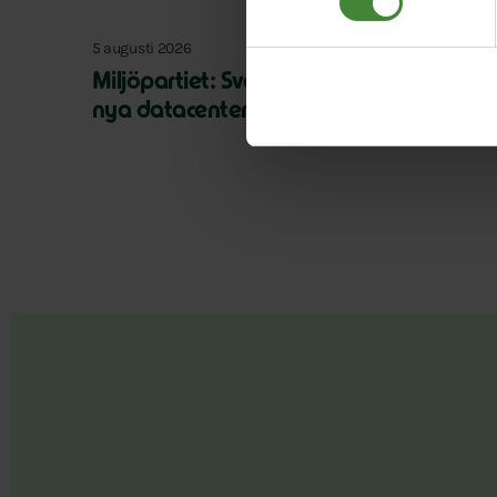
5 augusti 2026
Miljöpartiet: Sverige måste ställa krav 
nya datacenter