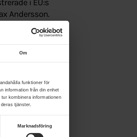
trerade i EU:s
Max Andersson.
tet/r/max-andersson–
Om
andahålla funktioner för
n information från din enhet
 tur kombinera informationen
deras tjänster.
Marknadsföring