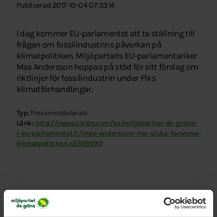
Publicerad 2017-10-04 07:33:14
I dag kommer EU-parlamentet att ta ställning till
frågan om fossilindustrins påverkan på
klimatpolitiken. Miljöpartiets EU-parlamentariker
Max Andersson hoppas på stöd för sitt förslag om
riktlinjer för fossilindustrin under FN:s
klimatförhandlingar.
Typ:
Pressmeddelande
Länk:
http://news.cision.com/se/miljopartiet-de-grona-
i-eu-parlamentet/r/max-andersson–mp–sluta-fororena-
klimatpolitiken,c2359930