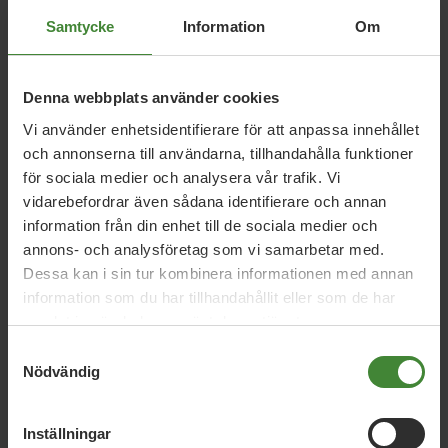
Samtycke
Information
Om
Relaterade nyheter
Denna webbplats använder cookies
5 augusti 2026
Vi använder enhetsidentifierare för att anpassa innehållet
Miljöpartiet: Sverige måste ställa krav på
och annonserna till användarna, tillhandahålla funktioner
nya datacenter
för sociala medier och analysera vår trafik. Vi
vidarebefordrar även sådana identifierare och annan
information från din enhet till de sociala medier och
annons- och analysföretag som vi samarbetar med.
3 augusti 2026
Dessa kan i sin tur kombinera informationen med annan
Pride är över – nu fortsätter kampen för
information som du har tillhandahållit eller som de har
hbtqi-personers rättigheter
samlat in när du har använt deras tjänster.
Samtyckesval
Nödvändig
30 juli 2026
Earth Overshoot Day: Naturkrisen är en
Inställningar
säkerhetsfråga