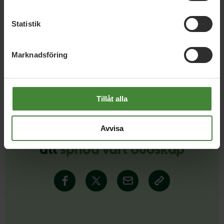
Statistik
Läs alla nyheter
Marknadsföring
Tillåt alla
Avvisa
Dela denna sida och hjälp oss
att
sprida vårt budskap