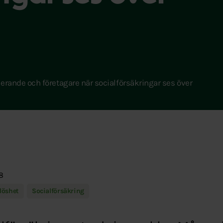
derande och företagare när socialförsäkringar ses över
8
löshet
Socialförsäkring