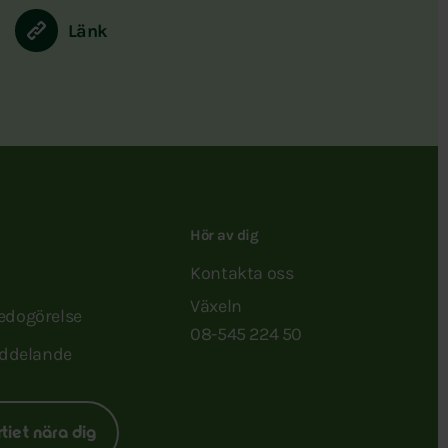
Länk
Hör av dig
Kontakta oss
Växeln
redogörelse
08-545 224 50
ddelande
rtiet nära dig