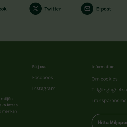
ook
Twitter
E-post
Följ oss
Information
Facebook
Om cookies
Instagram
Tillgänglighets
e miljön
Transparensme
 ska fattas
to mer kan
Hitta Miljöpa