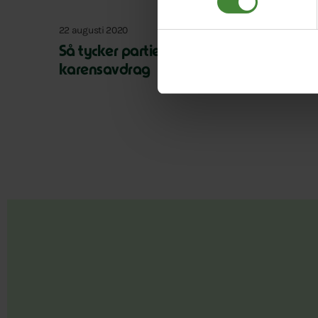
22 augusti 2020
Så tycker partierna om permanent slop
karensavdrag