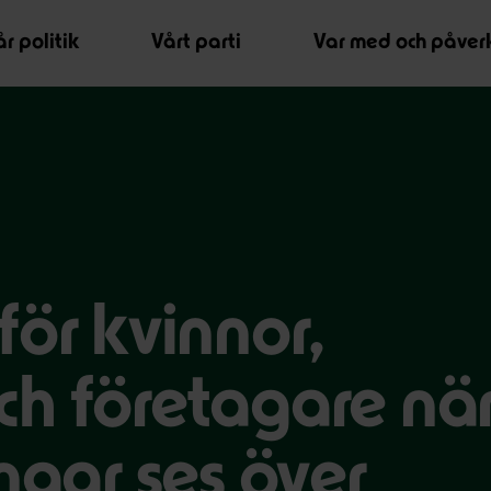
r politik
Vårt parti
Var med och påver
för kvinnor,
ch företagare nä
ngar ses över