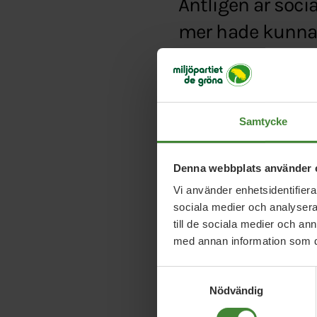
Äntligen är soci
mer hade kunnat 
Typ:
Debattartikel
Länk:
http://www.svd
ovardigt_4374711.svd
Samtycke
Denna webbplats använder 
Vi använder enhetsidentifierar
sociala medier och analysera 
till de sociala medier och a
med annan information som du 
Samtyckesval
Nödvändig