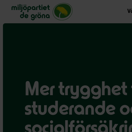
Miljöpartiet de gröna, startsida
Vå
Mer trygghet 
studerande o
socialförsäkri