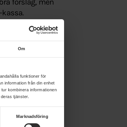
bra förslag, men
-kassa.
gghet-ar-
Om
andahålla funktioner för
n information från din enhet
 tur kombinera informationen
deras tjänster.
Marknadsföring