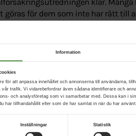
alförsäkringsutredningen klar. Många 
göras för dem som inte har rätt till a
.se/opinion/brannpunkt/att-sa-manga-saknar-try
Information
cookies
e för att anpassa innehållet och annonserna till användarna, tillh
vår trafik. Vi vidarebefordrar även sådana identifierare och anna
nnons- och analysföretag som vi samarbetar med. Dessa kan i sin
har tillhandahållit eller som de har samlat in när du har använt 
Relaterade nyheter
Inställningar
Statistik