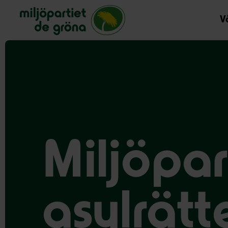
Miljöpartiet de gröna, startsida
Vå
Miljöpar
asylrätt