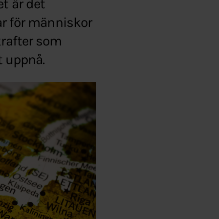
t är det
var för människor
krafter som
t uppnå.