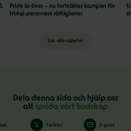
på
Pride är över – nu fortsätter kampen för
E
hbtqi-personers rättigheter
s
Läs alla nyheter
Dela denna sida och hjälp oss
att
sprida vårt budskap
ook
Twitter
E-post