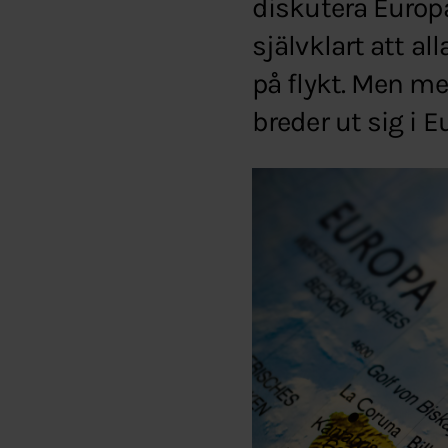
diskutera Europa
självklart att a
på flykt. Men me
breder ut sig i E