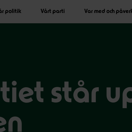
r politik
Vårt parti
Var med och påver
tiet står u
en