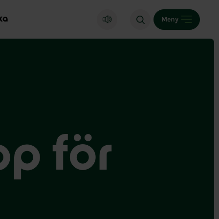
ka
Meny
pp för