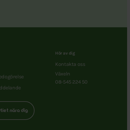
Hör av dig
Kontakta oss
Växeln
redogörelse
08-545 224 50
ddelande
rtiet nära dig