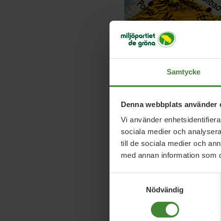
Samtycke
Denna webbplats använder 
Vi använder enhetsidentifierar
sociala medier och analysera 
till de sociala medier och a
med annan information som du 
Än finns inga konkreta 
Samtyckesval
inte presenterat några
Nödvändig
Medelhavet ska tas i lan