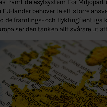
s framtida asylsystem. För Miljöpartie
lla EU-länder behöver ta ett större ans
d de främlings- och flyktingfientliga 
uropa ser den tanken allt svårare ut at