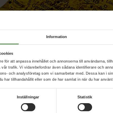
Information
cookies
e för att anpassa innehållet och annonserna till användarna, tillh
vår trafik. Vi vidarebefordrar även sådana identifierare och anna
nnons- och analysföretag som vi samarbetar med. Dessa kan i sin
har tillhandahållit eller som de har samlat in när du har använt 
förslag på bordet att ta ställning till och än har FN
 lösningar. Det cirkulerar dock idéer om att de perso
Inställningar
Statistik
d till särskilda plattformar i EU eller i Afrika.