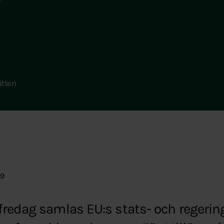
ätten
39
redag samlas EU:s stats- och regering