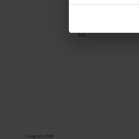
Dessa eventuella försla
Men Miljöpartiet är ty
att vi inrättar läger i
till.
5 augusti 2026