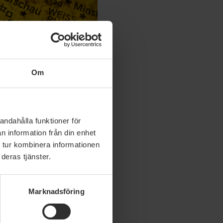
Om
andahålla funktioner för
n information från din enhet
 tur kombinera informationen
deras tjänster.
:s flyktingorgan UNHCR
ner som räddas i
Marknadsföring