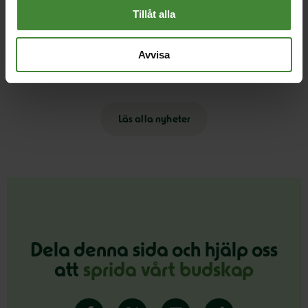
Tillåt alla
8 oktober 2025
Miljöpartiet: EU måste sluta jävlas med
Avvisa
vegokorven
Läs alla nyheter
Dela denna sida och hjälp oss
att
sprida vårt budskap