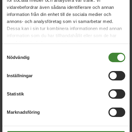
för sociala medier och analysera vår trafik. Vi
vidarebefordrar även sådana identifierare och annan
information från din enhet till de sociala medier och
annons- och analysföretag som vi samarbetar med.
Dessa kan i sin tur kombinera informationen med annan
Relaterade nyheter
information som du har tillhandahållit eller som de har
samlat in när du har använt deras tjänster.
Samtyckesval
5 juni 2026
Nödvändig
Miljöpartiet: Ny strategi för fossilfri
matproduktion stärker Sveriges
Inställningar
beredskap
Statistik
31 mars 2026
MP: Gör Sverige oberoende av fossil olja
Marknadsföring
och gas