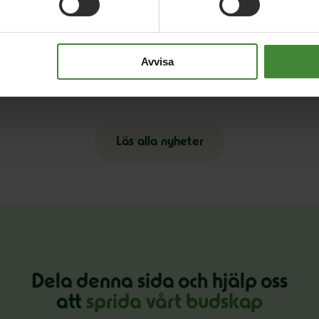
13 februari 2018
18
Miljöpartiet: ”Inga fossilbilar efter 2030”
R
t
Avvisa
Läs alla nyheter
Dela denna sida och hjälp oss
att
sprida vårt budskap