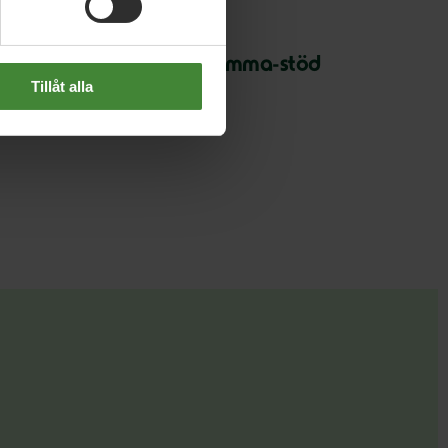
 december 2017
egeringen inför ladda-hemma-stöd
Tillåt alla