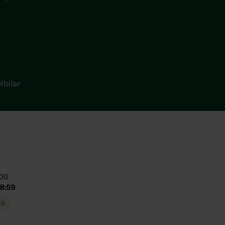
elbilar
:00
8:59
jö