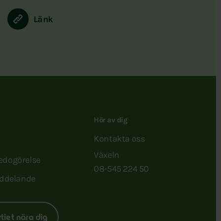
Länk
Hör av dig
Kontakta oss
Växeln
redogörelse
08-545 224 50
ddelande
rtiet nära dig