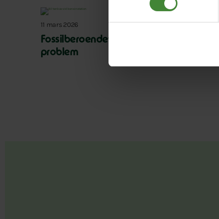
11 mars 2026
Fossilberoendet är ett säkerhetspolitisk
problem