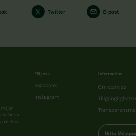
ook
Twitter
E-post
Följ oss
Information
Facebook
Om cookies
Instagram
Tillgänglighets
e miljön
Transparensme
 ska fattas
to mer kan
Hitta Miljöpa