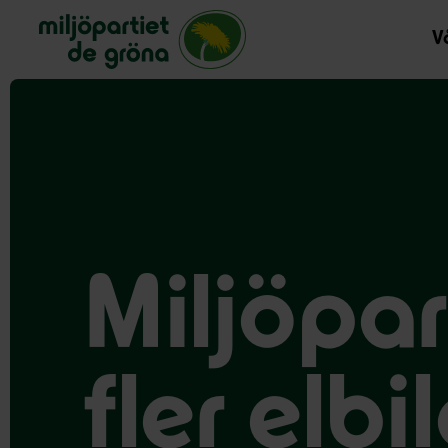
Miljöpartiet de gröna, startsida
Vå
Miljöpart
fler elbi