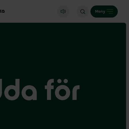
ka
Meny
dda för