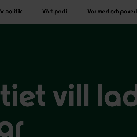
r politik
Vårt parti
Var med och påver
iet vill la
lar