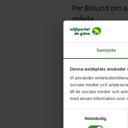
Per Bolund om att
måste.
Typ:
Artikel
Länk:
http://www.gp.s
Samtycke
Denna webbplats använder 
Vi använder enhetsidentifierar
sociala medier och analysera 
till de sociala medier och a
med annan information som du 
Samtyckesval
Nödvändig