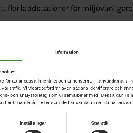
 fler laddstationer för miljövänligare 
e/nyheter/sverige/1.2324096-miljopartiet-vill-ladd
Information
cookies
e för att anpassa innehållet och annonserna till användarna, tillh
vår trafik. Vi vidarebefordrar även sådana identifierare och anna
nnons- och analysföretag som vi samarbetar med. Dessa kan i sin
har tillhandahållit eller som de har samlat in när du har använt 
Relaterade nyheter
Inställningar
Statistik