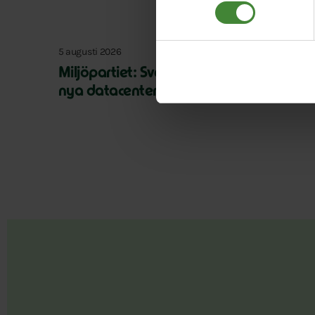
5 augusti 2026
Miljöpartiet: Sverige måste ställa krav 
nya datacenter