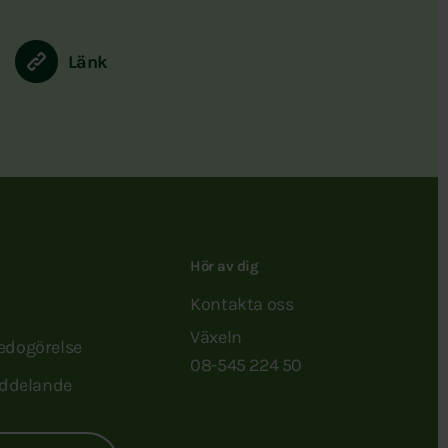
Länk
Hör av dig
Kontakta oss
Växeln
redogörelse
08-545 224 50
ddelande