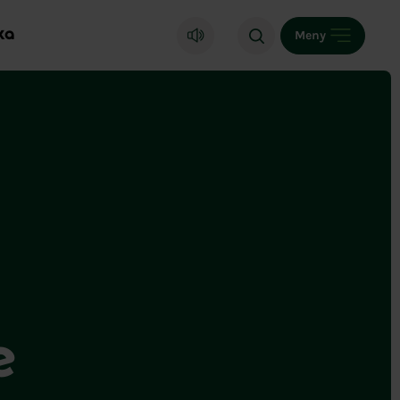
ka
Meny
e