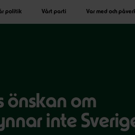
r politik
Vårt parti
Var med och påver
s önskan om
nnar inte Sverig