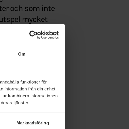
ter och som inte
s utspel mycket
.
Om
liansbudget
andahålla funktioner för
n information från din enhet
 tur kombinera informationen
deras tjänster.
Marknadsföring