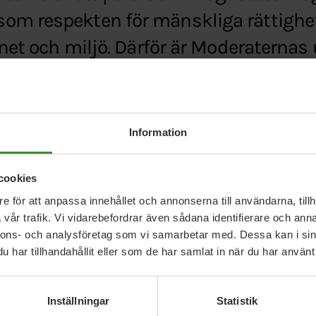
om respekten för mänskliga rättighe
lanet och miljö. Därför är Moderaterna
skriver Maria Ferm och Jonas Eriksson
Information
.se/opinion/maria-ferm-och-jonas-eriksson-om-al
cookies
e för att anpassa innehållet och annonserna till användarna, tillh
vår trafik. Vi vidarebefordrar även sådana identifierare och anna
nnons- och analysföretag som vi samarbetar med. Dessa kan i sin
har tillhandahållit eller som de har samlat in när du har använt 
Inställningar
Statistik
Relaterade nyheter