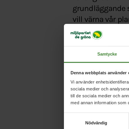
grundläggande s
vill värna vår p
problematiskt”, 
Typ:
Debattartikel
Samtycke
Länk:
http://www.svt
Denna webbplats använder 
Vi använder enhetsidentifierar
sociala medier och analysera 
till de sociala medier och a
med annan information som du 
Samtyckesval
Nödvändig