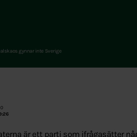
lskaos gynnar inte Sverige
00
9:26
erna är ett parti som ifrågasätter nå