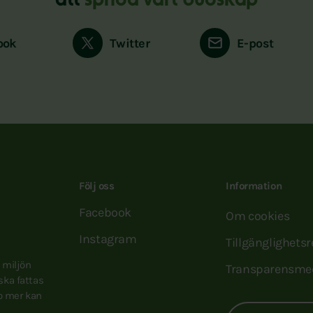
att
sprida vårt budskap
ook
Twitter
E-post
Följ oss
Information
Facebook
Om cookies
Instagram
Tillgänglighets
e miljön
Transparensme
 ska fattas
to mer kan