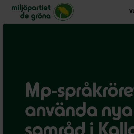
Miljöpartiet de gröna, startsida
Vå
Mp-språkröret:
använda nya 
samråd i Kall