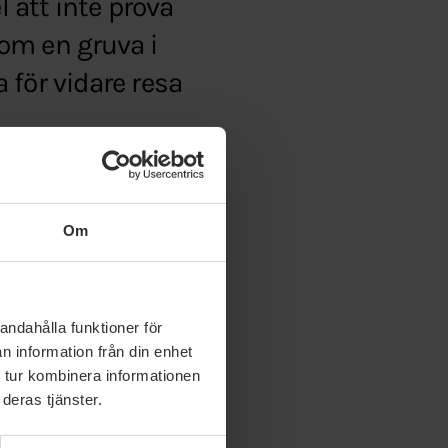
l att inte pröva
om en gruva i
 för vidare resa
att-inte-anvanda-nya-
Om
andahålla funktioner för
n information från din enhet
 tur kombinera informationen
deras tjänster.