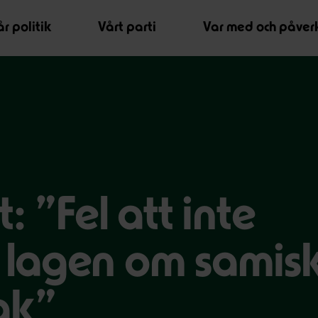
r politik
Vårt parti
Var med och påver
 ”Fel att inte
lagen om samis
ak”