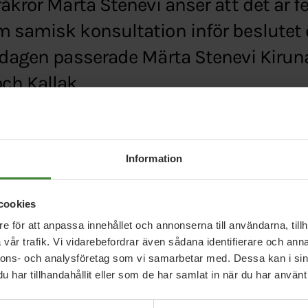
åkrör Märta Stenevi anser att det är fe
m samisk konsultation inför beslutet 
edagen passerade Märta Stenevi Kiruna
h Kallak.
.se/nyheter/lokalt/norrbotten/mp-sprakroret-fel-
Information
mrad-i-kallak
cookies
e för att anpassa innehållet och annonserna till användarna, tillh
vår trafik. Vi vidarebefordrar även sådana identifierare och anna
nnons- och analysföretag som vi samarbetar med. Dessa kan i sin
har tillhandahållit eller som de har samlat in när du har använt 