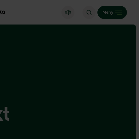
ka
Meny
kt