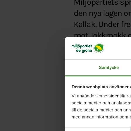
Miljöpartiets spr
den nya lagen o
Kallak. Under fr
mot Jokkmokk oc
Typ:
Artikel
Länk:
https://www.svt
Samtycke
lagen-om-samiskt-sa
Denna webbplats använder 
Vi använder enhetsidentifierar
sociala medier och analysera 
till de sociala medier och a
med annan information som du 
Samtyckesval