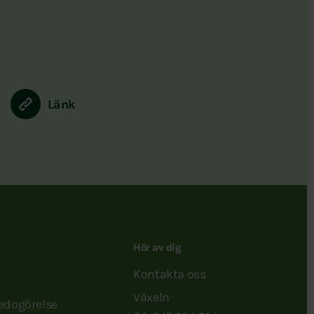
Länk
Hör av dig
Kontakta oss
Växeln
redogörelse