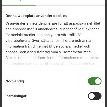
27 april 2026
Denna webbplats använder cookies
MP:s vårbudget: trygghet här och nu –
investeringar för ett starkare Sverige
Vi använder enhetsidentifierare för att anpassa innehållet
och annonserna till användarna, tillhandahålla funktioner
för sociala medier och analysera vår trafik. Vi
vidarebefordrar även sådana identifierare och annan
31 mars 2026
information från din enhet till de sociala medier och
MP: Gör Sverige oberoende av fossil olja
annons- och analysföretag som vi samarbetar med.
och gas
Dessa kan i sin tur kombinera informationen med annan
information som du har tillhandahållit eller som de har
samlat in när du har använt deras tjänster.
Samtyckesval
11 mars 2026
Nödvändig
Fossilberoendet är ett säkerhetspolitiskt
problem
Inställningar