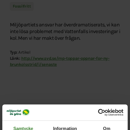
Fossilfritt
Miljöpartiets ansvar har överdramatiserats, vi kan
inte lösa problemet med Vattenfalls investeringar i
kol. Men vi har makt över frågan.
Typ:
Artikel
Länk:
http://www.svd.se/mp-toppar-oppnar-for-ny-
brunkolsstrid/i/senaste
Relaterade nyheter
Samtycke
Information
Om