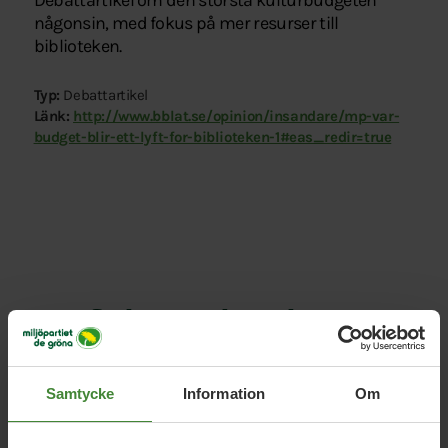
Debattartikel om den största kulturbudgeten
någonsin, med fokus på mer resurser till
biblioteken.
Typ:
Debattartikel
Länk:
http://www.bblat.se/opinion/insandare/mp-var-
budget-blir-ett-lyft-for-biblioteken-1#eas_redir=true
Relaterade nyheter
Samtycke
Information
Om
5 februari 2026
MP lovar ny ”kulturell allemansrätt”