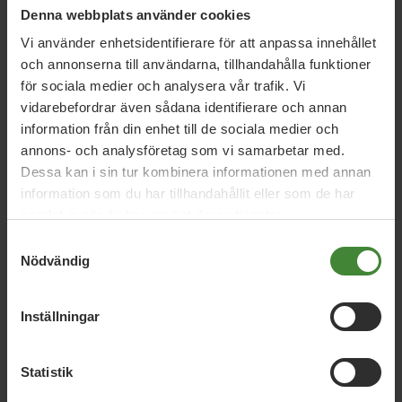
Denna webbplats använder cookies
Vi använder enhetsidentifierare för att anpassa innehållet
och annonserna till användarna, tillhandahålla funktioner
23 januari 2026
för sociala medier och analysera vår trafik. Vi
Regeringen sviker svensk film –
vidarebefordrar även sådana identifierare och annan
kulturministern lyser med sin frånvaro
information från din enhet till de sociala medier och
annons- och analysföretag som vi samarbetar med.
Dessa kan i sin tur kombinera informationen med annan
information som du har tillhandahållit eller som de har
2 oktober 2025
samlat in när du har använt deras tjänster.
Miljöpartiet vill ge en miljard mer till
Samtyckesval
kulturen
Nödvändig
Inställningar
Läs alla nyheter
Statistik