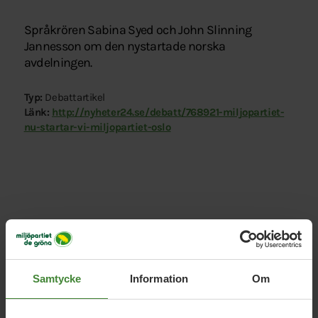
Språkrören Sabina Syed och John Slinning
Jannesson om den nystartade norska
avdelningen.
Typ:
Debattartikel
Länk:
http://nyheter24.se/debatt/768921-miljopartiet-
nu-startar-vi-miljopartiet-oslo
Relaterade nyheter
Samtycke
Information
Om
5 september 2014