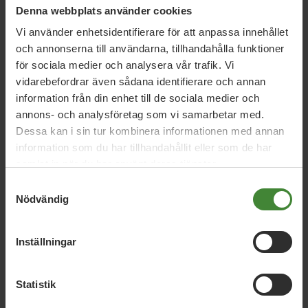
Denna webbplats använder cookies
Fridolin svarar på Sverigedemokraternas
Vi använder enhetsidentifierare för att anpassa innehållet
valfilm
och annonserna till användarna, tillhandahålla funktioner
för sociala medier och analysera vår trafik. Vi
vidarebefordrar även sådana identifierare och annan
27 maj 2014
information från din enhet till de sociala medier och
Valet avgörs av oss som står emot
annons- och analysföretag som vi samarbetar med.
Dessa kan i sin tur kombinera informationen med annan
information som du har tillhandahållit eller som de har
samlat in när du har använt deras tjänster.
26 maj 2014
Samtyckesval
Succéval – MP näst största parti
Nödvändig
Inställningar
Läs alla nyheter
Statistik