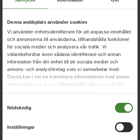
5 maj 2019
Denna webbplats använder cookies
Miljöpartiets green new deal – för en
Vi använder enhetsidentifierare för att anpassa innehållet
rättvis klimatomställning!
och annonserna till användarna, tillhandahålla funktioner
för sociala medier och analysera vår trafik. Vi
vidarebefordrar även sådana identifierare och annan
18 april 2019
information från din enhet till de sociala medier och
annons- och analysföretag som vi samarbetar med.
Miljöpartiet kräver gemensam EU-
Dessa kan i sin tur kombinera informationen med annan
strategi för minskat matsvinn
information som du har tillhandahållit eller som de har
samlat in när du har använt deras tjänster.
Samtyckesval
21 december 2017
Nödvändig
Klimatet måste vara nästa stora EU-
projekt
Inställningar