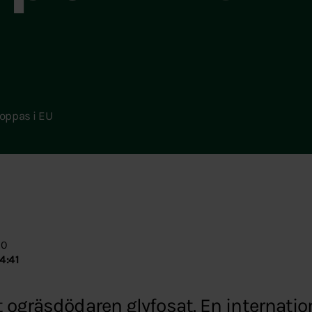
oppas i EU
00
4:41
 ogräsdödaren glyfosat. En internation