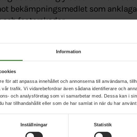
mot bekämpningsmedlet som anklagas 
t och fosterskador.
c.se/klimat/ograsdodaren-glyfosat-kan-stoppas-i
Information
cookies
e för att anpassa innehållet och annonserna till användarna, tillh
vår trafik. Vi vidarebefordrar även sådana identifierare och anna
nnons- och analysföretag som vi samarbetar med. Dessa kan i sin
har tillhandahållit eller som de har samlat in när du har använt 
Relaterade nyheter
Inställningar
Statistik