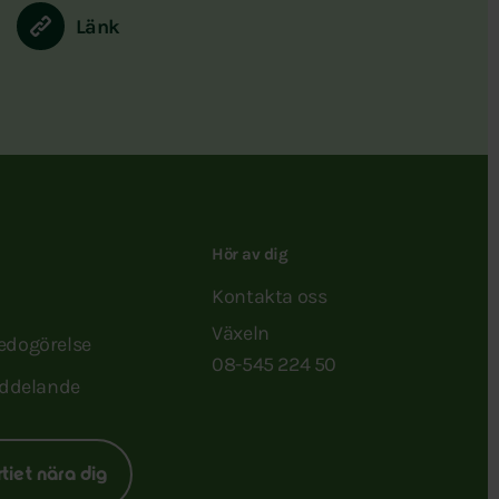
Länk
Hör av dig
Kontakta oss
Växeln
redogörelse
08-545 224 50
ddelande
rtiet nära dig