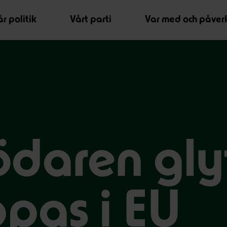
r politik
Vårt parti
Var med och påver
daren gly
pas i EU