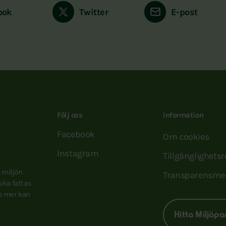
ook
Twitter
E-post
Följ oss
Information
Facebook
Om cookies
Instagram
Tillgänglighets
e miljön
Transparensme
 ska fattas
to mer kan
Hitta Miljöpa