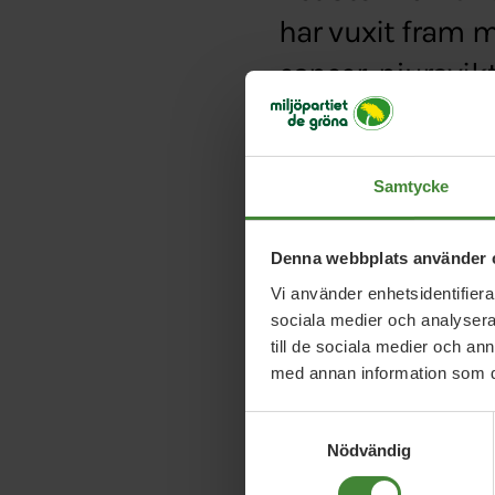
har vuxit fram 
cancer, njursvik
Typ:
Artikel
Länk:
https://www.et
Samtycke
Denna webbplats använder 
Vi använder enhetsidentifierar
sociala medier och analysera 
till de sociala medier och a
med annan information som du 
Samtyckesval
Nödvändig