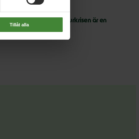
 juli 2026
arth Overshoot Day: Naturkrisen är en
Tillåt alla
äkerhetsfråga