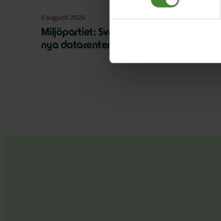
5 augusti 2026
Miljöpartiet: Sverige måste ställa krav 
nya datacenter