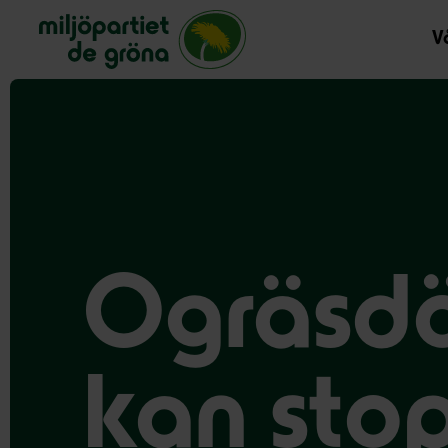
Miljöpartiet de gröna, startsida
Vå
Ogräsdö
kan stop