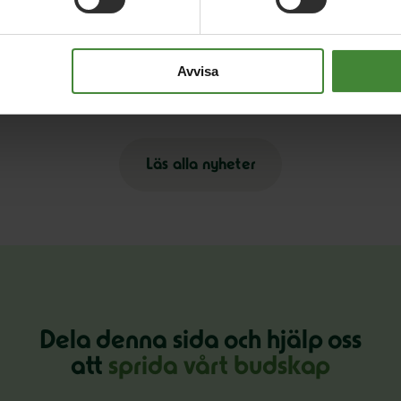
3 augusti 2026
30
på
Pride är över – nu fortsätter kampen för
E
Avvisa
hbtqi-personers rättigheter
s
Läs alla nyheter
Dela denna sida och hjälp oss
att
sprida vårt budskap