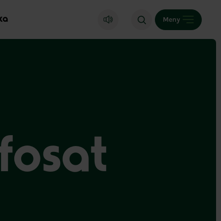
ka
Meny
fosat