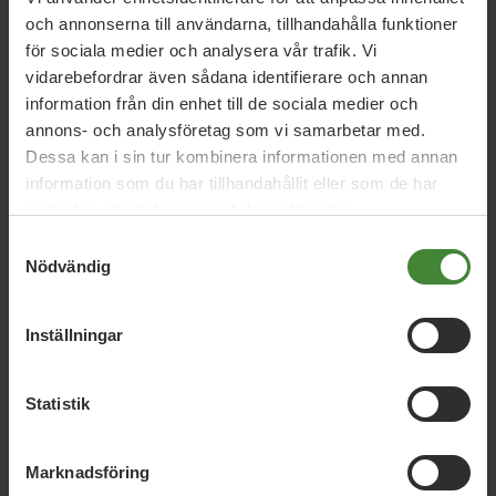
Läs mer:
Ny infrastrukturproposition presenterad
och annonserna till användarna, tillhandahålla funktioner
(regeringen.se)
för sociala medier och analysera vår trafik. Vi
vidarebefordrar även sådana identifierare och annan
information från din enhet till de sociala medier och
annons- och analysföretag som vi samarbetar med.
Dessa kan i sin tur kombinera informationen med annan
information som du har tillhandahållit eller som de har
samlat in när du har använt deras tjänster.
Relaterade nyheter
Samtyckesval
Nödvändig
5 augusti 2026
Inställningar
Miljöpartiet: Sverige måste ställa krav på
nya datacenter
Statistik
Marknadsföring
3 augusti 2026