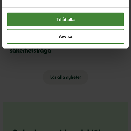
Pride är över – nu fortsätter kampen för
hbtqi-personers rättigheter
Tillåt alla
30 juli 2026
Avvisa
Earth Overshoot Day: Naturkrisen är en
säkerhetsfråga
Läs alla nyheter