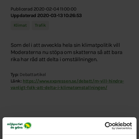
Publicerad 2020-02-04 11:00:00
Uppdaterad 2020-03-13 10:26:53
Klimat
Trafik
Som del i att avveckla hela sin klimatpolitik vill
Moderaterna nu stöpa om skatterna så att bara
rika har råd att delta i omställningen.
Typ:
Debattartikel
Länk:
https://www.expressen.se/debatt/m-vill-hindra-
vanligt-folk-att-delta-i-klimatomstallningen/