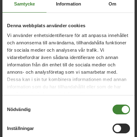
Samtycke
Information
Om
Relaterade nyheter
Denna webbplats använder cookies
31 januari 2022
Vi använder enhetsidentifierare för att anpassa innehållet
Omfördela från storstäderna till
och annonserna till användarna, tillhandahålla funktioner
människor på landsbygden
för sociala medier och analysera vår trafik. Vi
vidarebefordrar även sådana identifierare och annan
information från din enhet till de sociala medier och
annons- och analysföretag som vi samarbetar med.
31 januari 2022
Dessa kan i sin tur kombinera informationen med annan
MP: Sänk skatten för alla i glesbygd
information som du har tillhandahållit eller som de har
samlat in när du har använt deras tjänster.
Samtyckesval
7 december 2021
Nödvändig
Stenevi (MP) om bensinskatt-nobben
från L: Förfärligt
Inställningar