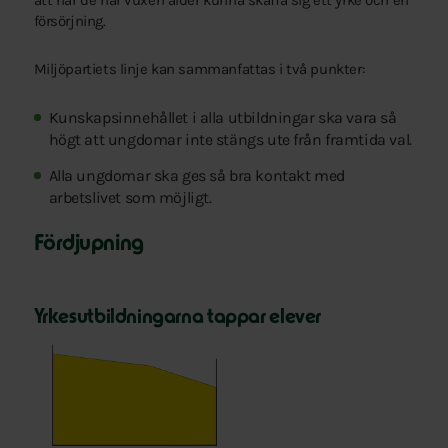
att när de når vuxen ålder kunna skaffa sig ett yrke och en
försörjning.
Miljöpartiets linje kan sammanfattas i två punkter:
Kunskapsinnehållet i alla utbildningar ska vara så
högt att ungdomar inte stängs ute från framtida val.
Alla ungdomar ska ges så bra kontakt med
arbetslivet som möjligt.
Fördjupning
Yrkesutbildningarna tappar elever