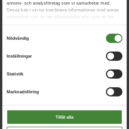
annons- och analysföretag som vi samarbetar med.
Riktig lärlingsutbildning
Dessa kan i sin tur kombinera informationen med annan
information som du har tillhandahållit eller som de har
Validering och behörighet
samlat in när du har använt deras tjänster.
Samtyckesval
Även teoretiker ska kunna bli praktiker
Nödvändig
Entreprenörsutbildning
Inställningar
Läs hela förslaget
Statistik
Riv hindren mellan skola och jobb
(PM)
Marknadsföring
Tillåt alla