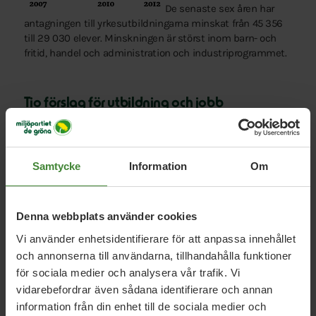
De senaste sex åren har
antagningen till yrkesutbildningarna minskat från 45 356
till 29 030 elever. Minskningen är störst inom barn- och
fritid, handel och administration och industriprogrammet.
Tio förslag för utbildning och jobb
Satsning på sommarjobb
Praktikplatser för unga
Samtycke
Information
Om
Handledarutbildning för företag
Denna webbplats använder cookies
Bättre studie- och yrkesvägledning
Vi använder enhetsidentifierare för att anpassa innehållet
Studierna måste åter bli högskoleförberedande
och annonserna till användarna, tillhandahålla funktioner
för sociala medier och analysera vår trafik. Vi
Praktik i alla yrkesförberedande
vidarebefordrar även sådana identifierare och annan
gymnasieutbildningar
information från din enhet till de sociala medier och