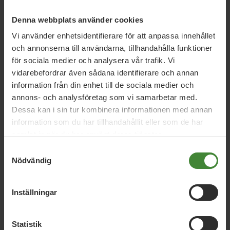
19 mars 2017
Denna webbplats använder cookies
Fler svenskar har tillgång till snabbt
Vi använder enhetsidentifierare för att anpassa innehållet
bredband
och annonserna till användarna, tillhandahålla funktioner
för sociala medier och analysera vår trafik. Vi
vidarebefordrar även sådana identifierare och annan
15 januari 2015
information från din enhet till de sociala medier och
Svaret på attackerna får inte bli mer
annons- och analysföretag som vi samarbetar med.
övervakning
Dessa kan i sin tur kombinera informationen med annan
information som du har tillhandahållit eller som de har
samlat in när du har använt deras tjänster.
11 februari 2014
Samtyckesval
Nödvändig
”Demokrati och öppenhet är vägen”
Inställningar
Läs alla nyheter
Statistik