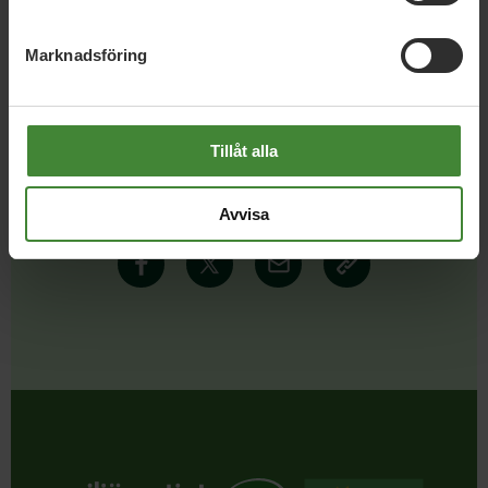
Marknadsföring
Tillåt alla
Dela denna sida och hjälp oss
att
sprida vårt budskap
Avvisa