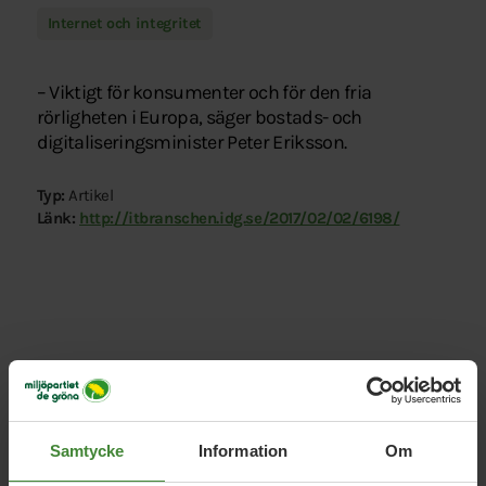
Internet och integritet
– Viktigt för konsumenter och för den fria
rörligheten i Europa, säger bostads- och
digitaliseringsminister Peter Eriksson.
Typ:
Artikel
Länk:
http://itbranschen.idg.se/2017/02/02/6198/
Relaterade nyheter
Samtycke
Information
Om