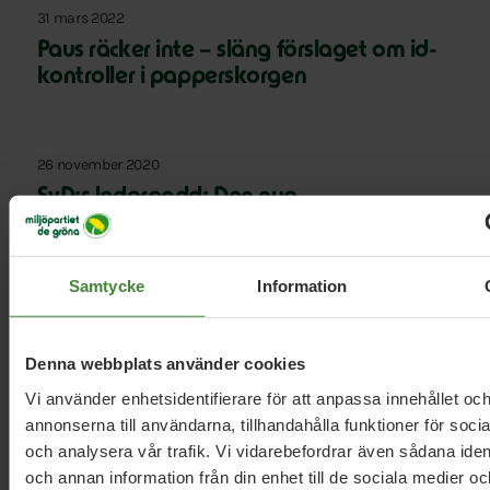
31 mars 2022
Paus räcker inte – släng förslaget om id-
kontroller i papperskorgen
26 november 2020
SvD:s ledarpodd: Den nya
gymnasielagen
Samtycke
Information
25 november 2020
Gymnasielagen ändras: ”Har blivit en del
Denna webbplats använder cookies
av vårt samhälle”
Vi använder enhetsidentifierare för att anpassa innehållet oc
annonserna till användarna, tillhandahålla funktioner för soci
och analysera vår trafik. Vi vidarebefordrar även sådana ident
Läs alla nyheter
och annan information från din enhet till de sociala medier o