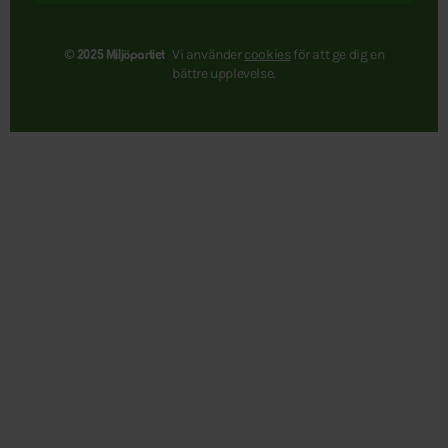
Vi använder
cookies
för att ge dig en
© 2025 Miljöpartiet
bättre upplevelse.