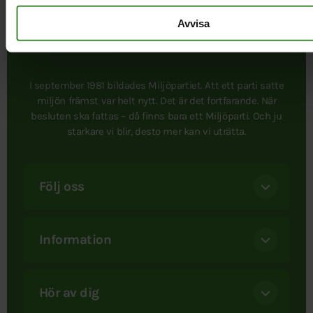
Avvisa
I september 1981 bildades Miljöpartiet. Att ett parti satte
miljön främst var helt nytt. Det är det fortfarande. När
besluten ska fattas – då finns bara ett Miljöparti. Och ju
starkare vi blir, desto mer kan vi uträtta.
Följ oss
Information
Hör av dig