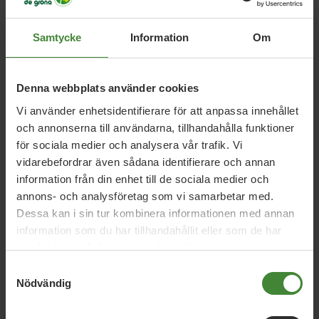
Samtycke
Information
Om
Relaterade nyheter
Denna webbplats använder cookies
Vi använder enhetsidentifierare för att anpassa innehållet
5 augusti 2026
och annonserna till användarna, tillhandahålla funktioner
Miljöpartiet: Sverige måste ställa krav på
för sociala medier och analysera vår trafik. Vi
nya datacenter
vidarebefordrar även sådana identifierare och annan
information från din enhet till de sociala medier och
annons- och analysföretag som vi samarbetar med.
Dessa kan i sin tur kombinera informationen med annan
3 augusti 2026
information som du har tillhandahållit eller som de har
Pride är över – nu fortsätter kampen för
samlat in när du har använt deras tjänster.
hbtqi-personers rättigheter
Samtyckesval
Nödvändig
30 juli 2026