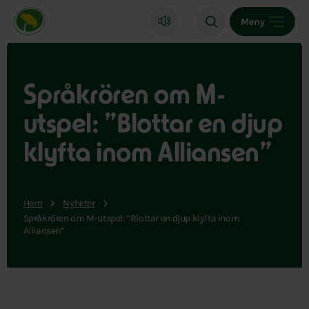
Miljöpartiet de gröna, startsida
Meny
Språkrören om M-
utspel: ”Blottar en djup
klyfta inom Alliansen”
Hem
Nyheter
Språkrören om M-utspel: ”Blottar en djup klyfta inom
Alliansen”