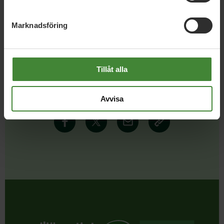
Marknadsföring
Tillåt alla
Dela denna sida och hjälp oss
att
sprida vårt budskap
Avvisa