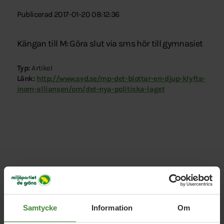
Publicerad 2017-01-20 08:12:36
Kängan till M: Göra slut via sms hör till gymnasiet
Typ:
Artikel
Länk:
http://www.svd.se/mp-det-blottar-en-djup-klyfta-
inom-alliansen/om/det-nya-politiska-laget
Relaterade nyheter
Samtycke
Information
Om
5 augusti 2026