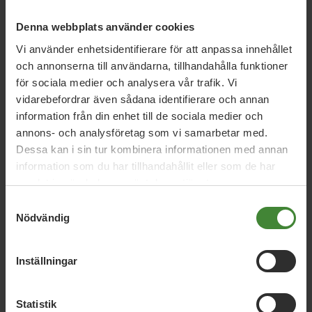
Miljöpartiet: Sverige måste ställa krav på
Denna webbplats använder cookies
nya datacenter
Vi använder enhetsidentifierare för att anpassa innehållet
och annonserna till användarna, tillhandahålla funktioner
för sociala medier och analysera vår trafik. Vi
3 augusti 2026
vidarebefordrar även sådana identifierare och annan
Pride är över – nu fortsätter kampen för
information från din enhet till de sociala medier och
hbtqi-personers rättigheter
annons- och analysföretag som vi samarbetar med.
Dessa kan i sin tur kombinera informationen med annan
information som du har tillhandahållit eller som de har
samlat in när du har använt deras tjänster.
30 juli 2026
Samtyckesval
Earth Overshoot Day: Naturkrisen är en
Nödvändig
säkerhetsfråga
Inställningar
Läs alla nyheter
Statistik