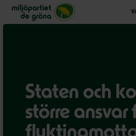
Miljöpartiet de gröna, startsida
Vå
Staten och k
större ansvar 
flyktingmott