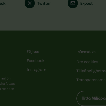
ook
Twitter
E-post
Följ oss
Information
Facebook
Om cookies
Instagram
Tillgänglighets
e miljön
Transparensme
 ska fattas
to mer kan
Hitta Miljöpa