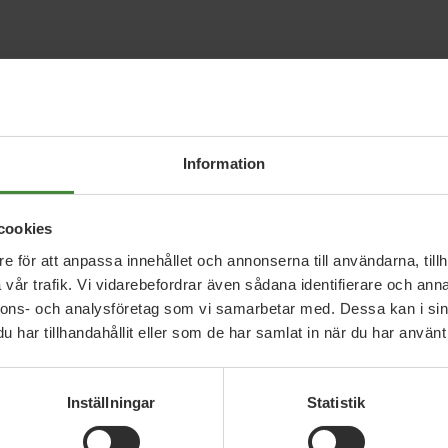
rbloggen.tv4.se/2012/12/07/staten-och-kommunern
ottagningen/
Information
cookies
e för att anpassa innehållet och annonserna till användarna, tillh
vår trafik. Vi vidarebefordrar även sådana identifierare och anna
nnons- och analysföretag som vi samarbetar med. Dessa kan i sin
har tillhandahållit eller som de har samlat in när du har använt 
Relaterade nyheter
Inställningar
Statistik