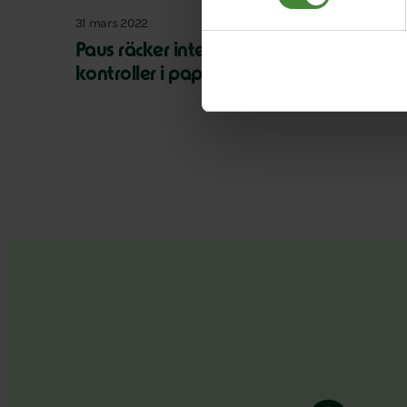
31 mars 2022
Paus räcker inte – släng förslaget om id-
kontroller i papperskorgen