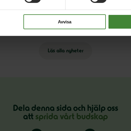
26 november 2020
25
SvD:s ledarpodd: Den nya
G
Avvisa
gymnasielagen
a
Läs alla nyheter
Dela denna sida och hjälp oss
att
sprida vårt budskap