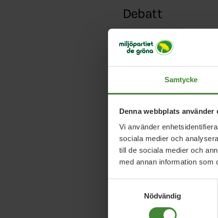
Debatt
Typ:
Debattartikel
Länk:
http://politike
ansvar-for-flyktingm
Samtycke
Denna webbplats använder 
Vi använder enhetsidentifierar
sociala medier och analysera 
till de sociala medier och a
med annan information som du 
Samtyckesval
Nödvändig