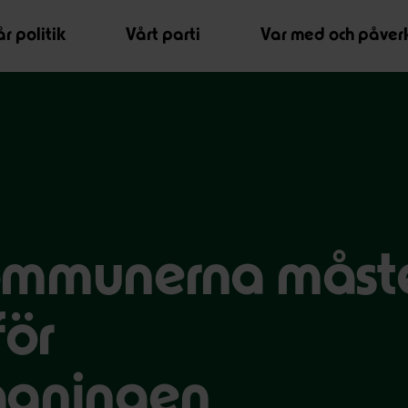
r politik
Vårt parti
Var med och påver
ommunerna måst
för
agningen