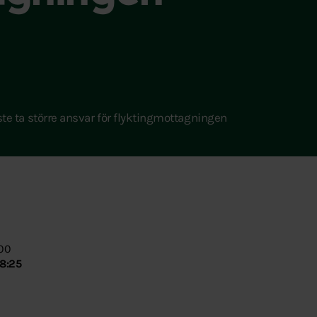
 ta större ansvar för flyktingmottagningen
:00
8:25