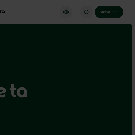
ka
Meny
e ta