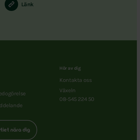
Länk
Hör av dig
Kontakta oss
Växeln
redogörelse
08-545 224 50
ddelande
rtiet nära dig