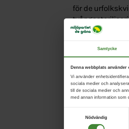
för de urfolkskv
tvångssteriliseri
Typ:
Debattartikel
Länk:
http://www.etc.
Samtycke
Denna webbplats använder 
Vi använder enhetsidentifierar
sociala medier och analysera 
till de sociala medier och a
med annan information som du 
Samtyckesval
Nödvändig