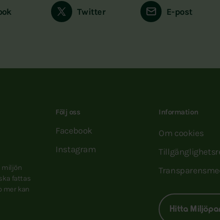
ook
Twitter
E-post
Följ oss
Information
Facebook
Om cookies
Instagram
Tillgänglighets
e miljön
Transparensme
 ska fattas
to mer kan
Hitta Miljöpa