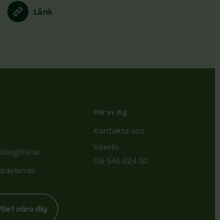
Länk
Hör av dig
Kontakta oss
Växeln
redogörelse
08-545 224 50
ddelande
rtiet nära dig