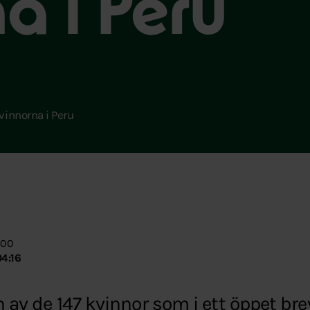
a i Peru
vinnorna i Peru
:00
4:16
n av de 147 kvinnor som i ett öppet bre