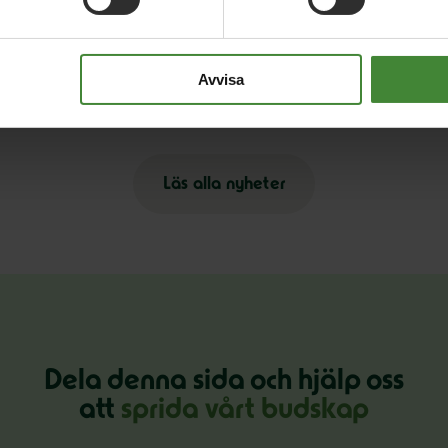
3 augusti 2026
30
på
Pride är över – nu fortsätter kampen för
E
Avvisa
hbtqi-personers rättigheter
s
Läs alla nyheter
Dela denna sida och hjälp oss
att
sprida vårt budskap