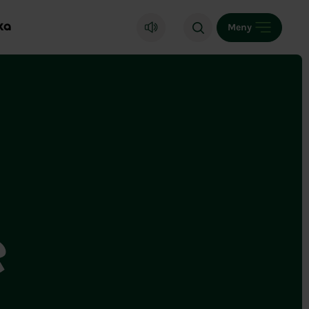
ka
Meny
e