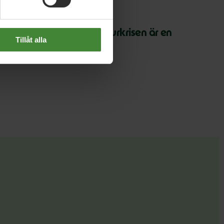
 juli 2026
arth Overshoot Day: Naturkrisen är en
Tillåt alla
äkerhetsfråga