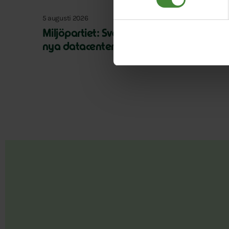
5 augusti 2026
Miljöpartiet: Sverige måste ställa krav 
nya datacenter