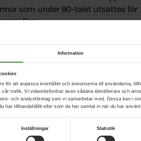
innor som under 90-talet utsattes för
ngar i Peru.
se/debatt/stod-de-tvangssteriliserade-kvinnorna-
Information
cookies
e för att anpassa innehållet och annonserna till användarna, tillh
vår trafik. Vi vidarebefordrar även sådana identifierare och anna
nnons- och analysföretag som vi samarbetar med. Dessa kan i sin
har tillhandahållit eller som de har samlat in när du har använt 
Relaterade nyheter
Inställningar
Statistik