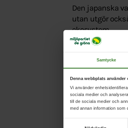
Den japanska val
utan utgör också
ekosystem.
Typ:
Pressmeddelande
Länk:
http://news.cis
Samtycke
jakt-pa-valar,c20255
Denna webbplats använder 
Vi använder enhetsidentifierar
sociala medier och analysera 
till de sociala medier och a
med annan information som du 
Samtyckesval