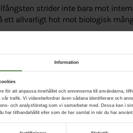
fångsten strider inte bara mot interna
 ett allvarligt hot mot biologisk mån
ion.com/se/miljopartiet-de-grona-i-eu-parlament
Information
82
cookies
e för att anpassa innehållet och annonserna till användarna, tillh
vår trafik. Vi vidarebefordrar även sådana identifierare och anna
nnons- och analysföretag som vi samarbetar med. Dessa kan i sin
har tillhandahållit eller som de har samlat in när du har använt 