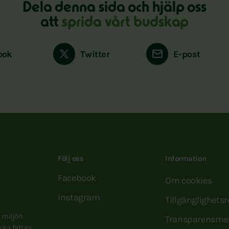
Dela denna sida och hjälp oss
att
sprida vårt budskap
ook
Twitter
E-post
Följ oss
Information
Facebook
Om cookies
Instagram
Tillgänglighets
e miljön
Transparensme
 ska fattas