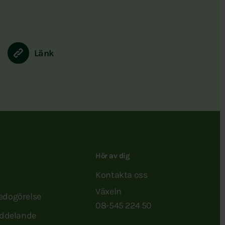
Länk
Hör av dig
Kontakta oss
Växeln
redogörelse
08-545 224 50
ddelande