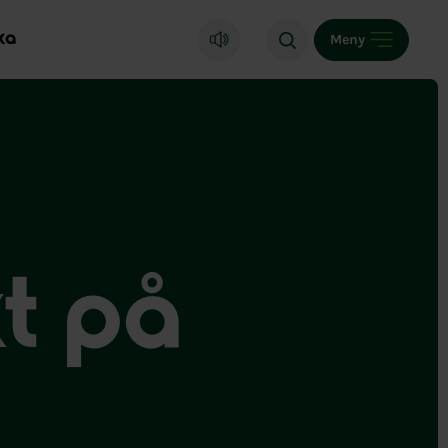
ka
Meny
t på