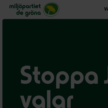
Miljöpartiet de gröna, startsida
Vå
Stoppa 
valar