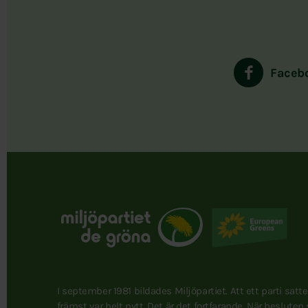
Faceb
I september 1981 bildades Miljöpartiet. Att ett parti satt
främst var helt nytt. Det är det fortfarande. När besluten