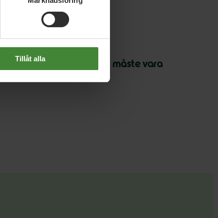
Marknadsföring
 september 2025
Tillåt alla
otalstopp för industrifiske måste vara
veriges väg framåt