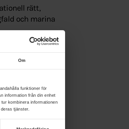
tionell rätt,
gfald och marina
et/r/stoppa-japans-
Om
andahålla funktioner för
n information från din enhet
 tur kombinera informationen
deras tjänster.