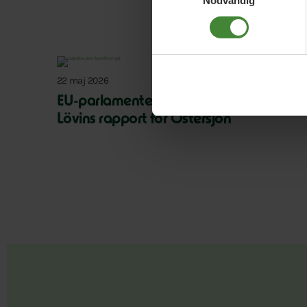
Nödvändig
22 maj 2026
EU-parlamentet röstar ja till Isabella
Lövins rapport för Östersjön