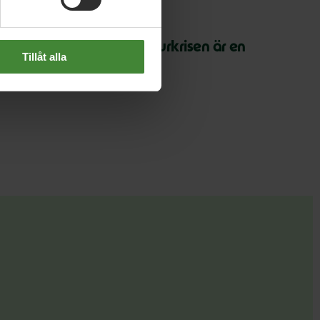
 juli 2026
arth Overshoot Day: Naturkrisen är en
Tillåt alla
äkerhetsfråga