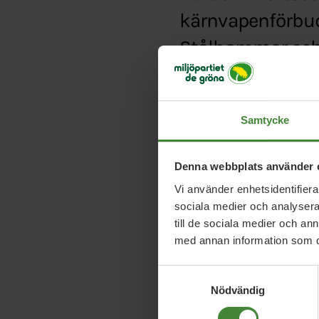
kärnvapenförbud,
Stålhammar och
Typ:
Debattartikel
Länk:
https://www.sv
Samtycke
Denna webbplats använder 
Vi använder enhetsidentifierar
sociala medier och analysera 
till de sociala medier och a
med annan information som du 
Samtyckesval
Nödvändig