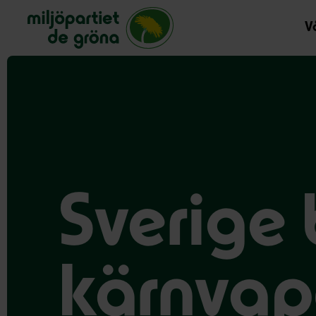
Miljöpartiet de gröna, startsida
Vå
Sverige 
kärnvap