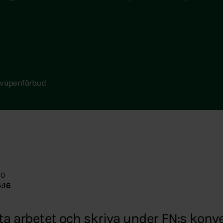
rnvapenförbud
00
:16
tta arbetet och skriva under FN:s kon