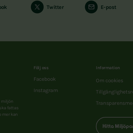
ook
Twitter
E-post
Följ oss
Information
Facebook
Om cookies
Instagram
Tillgänglighets
e miljön
Transparensme
 ska fattas
to mer kan
Hitta Miljöpa