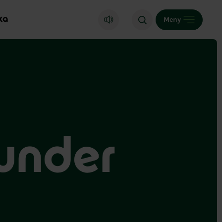
ka
Meny
 under