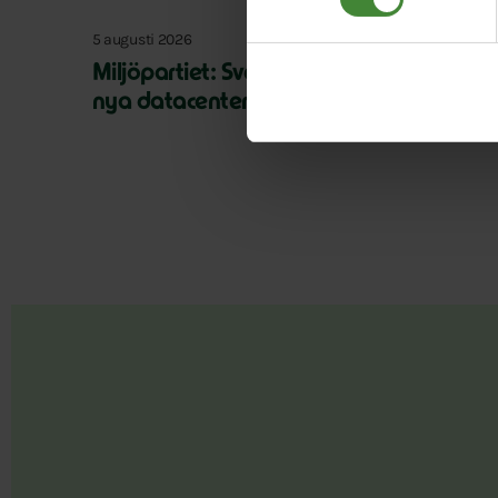
5 augusti 2026
Miljöpartiet: Sverige måste ställa krav 
nya datacenter