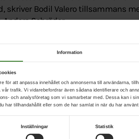
 skriver Bodil Valero tillsammans me
 Anders Schröder.
d.se/mp-sverige-bor-skriva-under-karnvapenforb
Information
cookies
e för att anpassa innehållet och annonserna till användarna, tillh
vår trafik. Vi vidarebefordrar även sådana identifierare och anna
nnons- och analysföretag som vi samarbetar med. Dessa kan i sin
har tillhandahållit eller som de har samlat in när du har använt 
Relaterade nyheter
Inställningar
Statistik