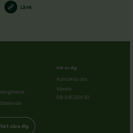
Länk
Hör av dig
Kontakta oss
Växeln
redogörelse
08-545 224 50
ddelande
rtiet nära dig