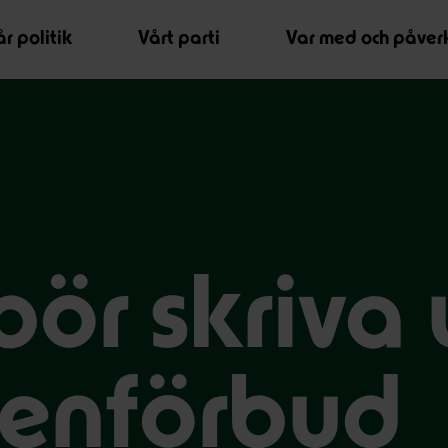
r politik
Vårt parti
Var med och påver
bör skriva
enförbud