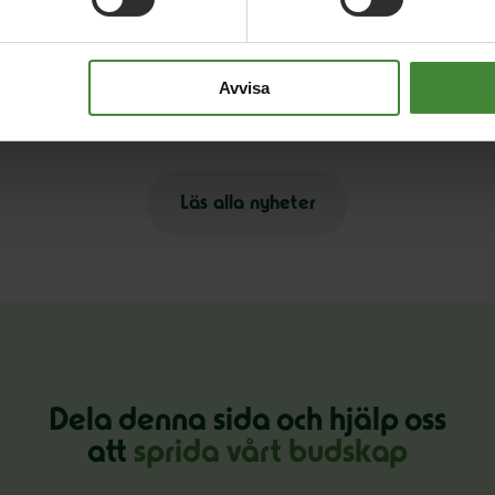
3 augusti 2026
30
på
Pride är över – nu fortsätter kampen för
E
Avvisa
hbtqi-personers rättigheter
s
Läs alla nyheter
Dela denna sida och hjälp oss
att
sprida vårt budskap