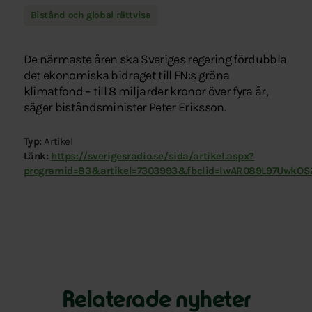
Bistånd och global rättvisa
De närmaste åren ska Sveriges regering fördubbla
det ekonomiska bidraget till FN:s gröna
klimatfond – till 8 miljarder kronor över fyra år,
säger biståndsminister Peter Eriksson.
Typ:
Artikel
Länk:
https://sverigesradio.se/sida/artikel.aspx?
programid=83&artikel=7303993&fbclid=IwAR089L97UwkO
Relaterade nyheter