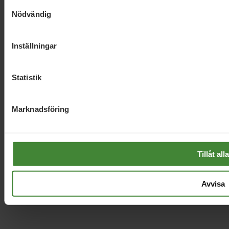
Samtyckesval
Hör av dig
Nödvändig
Inställningar
Vi använder
cookies
för att ge dig en
© 2025 Miljöpartiet
bättre upplevelse.
Statistik
Marknadsföring
Tillåt alla
Avvisa