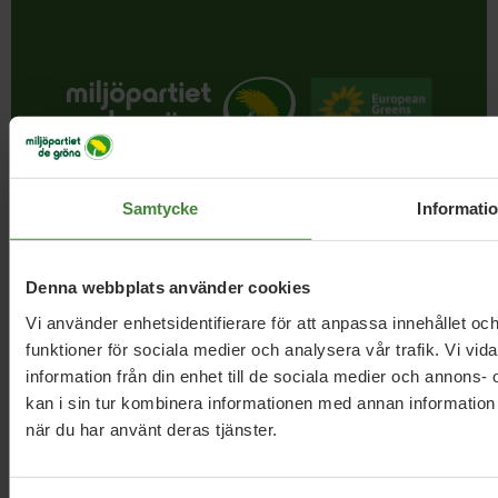
I september 1981 bildades Miljöpartiet. Att ett parti satte
Samtycke
Informati
miljön främst var helt nytt. Det är det fortfarande. När
besluten ska fattas – då finns bara ett Miljöparti. Och ju
starkare vi blir, desto mer kan vi uträtta.
Denna webbplats använder cookies
Vi använder enhetsidentifierare för att anpassa innehållet och
funktioner för sociala medier och analysera vår trafik. Vi vi
Följ oss
information från din enhet till de sociala medier och annon
kan i sin tur kombinera informationen med annan information s
när du har använt deras tjänster.
Information