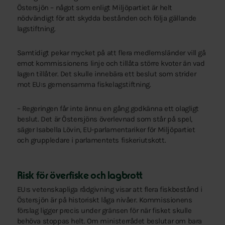
Östersjön – något som enligt Miljöpartiet är helt
nödvändigt för att skydda bestånden och följa gällande
lagstiftning.
Samtidigt pekar mycket på att flera medlemsländer vill gå
emot kommissionens linje och tillåta större kvoter än vad
lagen tillåter. Det skulle innebära ett beslut som strider
mot EU:s gemensamma fiskelagstiftning.
– Regeringen får inte ännu en gång godkänna ett olagligt
beslut. Det är Östersjöns överlevnad som står på spel,
säger Isabella Lövin, EU-parlamentariker för Miljöpartiet
och gruppledare i parlamentets fiskeriutskott.
Risk för överfiske och lagbrott
EU:s vetenskapliga rådgivning visar att flera fiskbestånd i
Östersjön är på historiskt låga nivåer. Kommissionens
förslag ligger precis under gränsen för när fisket skulle
behöva stoppas helt. Om ministerrådet beslutar om bara