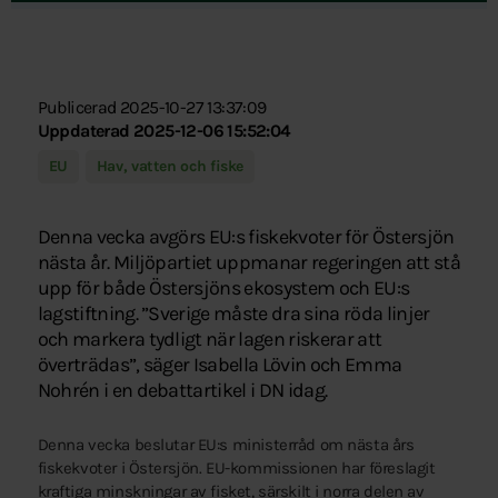
Publicerad 2025-10-27 13:37:09
Uppdaterad 2025-12-06 15:52:04
EU
Hav, vatten och fiske
Denna vecka avgörs EU:s fiskekvoter för Östersjön
nästa år. Miljöpartiet uppmanar regeringen att stå
upp för både Östersjöns ekosystem och EU:s
lagstiftning. ”Sverige måste dra sina röda linjer
och markera tydligt när lagen riskerar att
överträdas”, säger Isabella Lövin och Emma
Nohrén i en debattartikel i DN idag.
Denna vecka beslutar EU:s ministerråd om nästa års
fiskekvoter i Östersjön. EU-kommissionen har föreslagit
kraftiga minskningar av fisket, särskilt i norra delen av