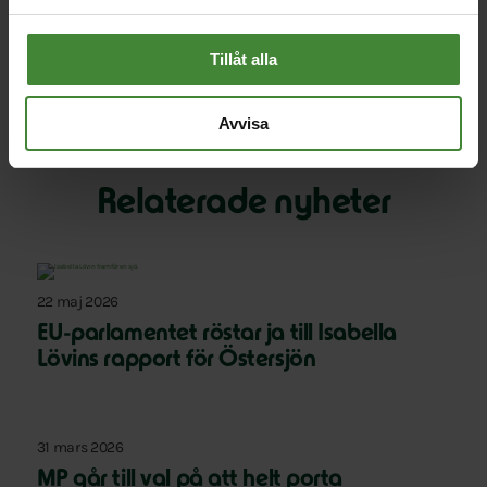
Här kan du läsa
debattartikeln i Dagens Nyheter.
Tillåt alla
Avvisa
Relaterade nyheter
22 maj 2026
EU-parlamentet röstar ja till Isabella
Lövins rapport för Östersjön
31 mars 2026
MP går till val på att helt porta