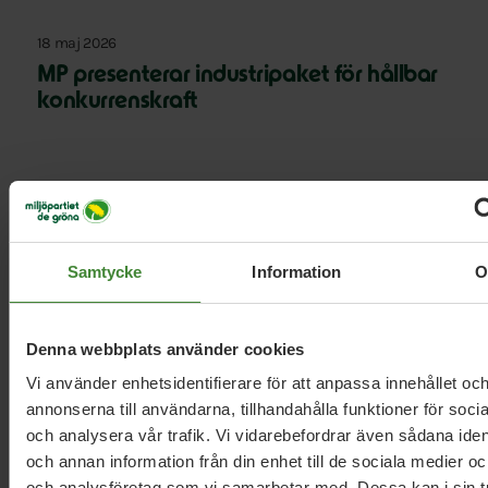
18 maj 2026
MP presenterar industripaket för hållbar
konkurrenskraft
29 april 2026
MP: Låt lokalsamhällen få större del av
värdet från den gröna omställningen
Samtycke
Information
21 april 2026
Denna webbplats använder cookies
MP: Bryt barnfattigdomen – inför
Vi använder enhetsidentifierare för att anpassa innehållet oc
ensamförsörjartillägg
annonserna till användarna, tillhandahålla funktioner för soci
och analysera vår trafik. Vi vidarebefordrar även sådana ident
och annan information från din enhet till de sociala medier o
och analysföretag som vi samarbetar med. Dessa kan i sin t