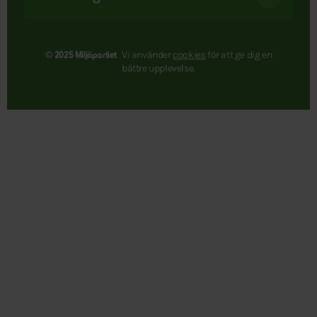
Vi använder
cookies
för att ge dig en
© 2025 Miljöpartiet
bättre upplevelse.