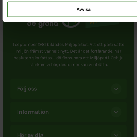
Avvisa
I september 1981 bildades Miljöpartiet. Att ett parti satte
miljön främst var helt nytt. Det är det fortfarande. När
besluten ska fattas – då finns bara ett Miljöparti. Och ju
starkare vi blir, desto mer kan vi uträtta.
Följ oss
Information
Hör av dig