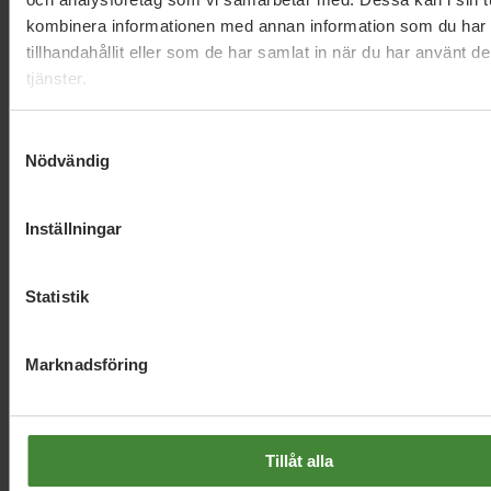
Läs alla nyheter
kombinera informationen med annan information som du har
tillhandahållit eller som de har samlat in när du har använt d
tjänster.
Samtyckesval
Nödvändig
Dela denna sida och hjälp oss
Inställningar
att
sprida vårt budskap
Statistik
Marknadsföring
Tillåt alla