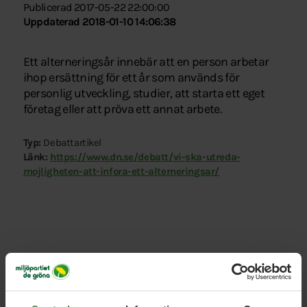
Publicerad 2017-05-22 22:00:00
Uppdaterad 2018-01-10 14:06:38
Ett alterneringsår innebär att en person arbetar
ihop ersättning för ett år som används för
personlig utveckling, studier, att starta ett eget
företag eller att pröva ett annat arbete.
Typ:
Debattartikel
Länk:
https://www.dn.se/debatt/vi-ska-utreda-
mojligheten-att-infora-ett-alterneringsar/
Relaterade nyheter