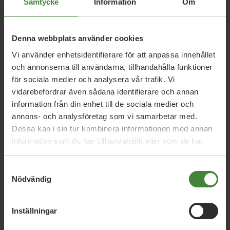
Samtycke
Information
Om
5 augusti 2026
Denna webbplats använder cookies
Miljöpartiet: Sverige måste ställa krav på
Vi använder enhetsidentifierare för att anpassa innehållet
nya datacenter
och annonserna till användarna, tillhandahålla funktioner
för sociala medier och analysera vår trafik. Vi
vidarebefordrar även sådana identifierare och annan
information från din enhet till de sociala medier och
3 augusti 2026
annons- och analysföretag som vi samarbetar med.
Pride är över – nu fortsätter kampen för
Dessa kan i sin tur kombinera informationen med annan
hbtqi-personers rättigheter
information som du har tillhandahållit eller som de har
samlat in när du har använt deras tjänster.
Samtyckesval
30 juli 2026
Nödvändig
Earth Overshoot Day: Naturkrisen är en
säkerhetsfråga
Inställningar