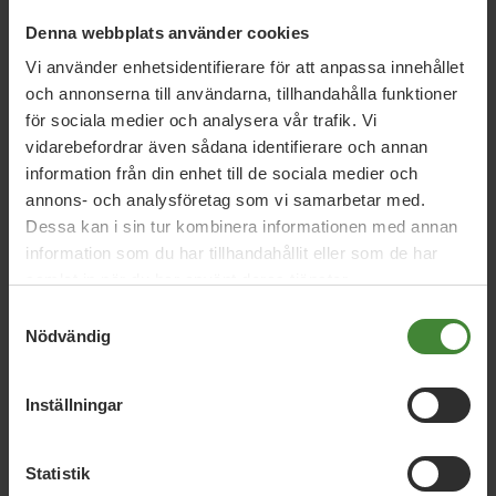
Miljöpartiet: Sverige måste ställa krav på
Denna webbplats använder cookies
nya datacenter
Vi använder enhetsidentifierare för att anpassa innehållet
och annonserna till användarna, tillhandahålla funktioner
för sociala medier och analysera vår trafik. Vi
3 augusti 2026
vidarebefordrar även sådana identifierare och annan
Pride är över – nu fortsätter kampen för
information från din enhet till de sociala medier och
hbtqi-personers rättigheter
annons- och analysföretag som vi samarbetar med.
Dessa kan i sin tur kombinera informationen med annan
information som du har tillhandahållit eller som de har
30 juli 2026
samlat in när du har använt deras tjänster.
Earth Overshoot Day: Naturkrisen är en
Samtyckesval
säkerhetsfråga
Nödvändig
Inställningar
Läs alla nyheter
Statistik