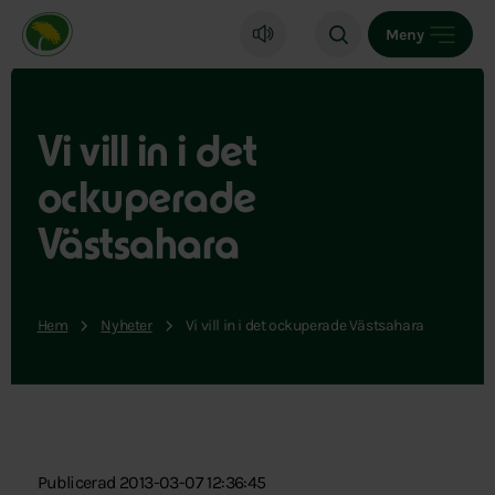
Miljöpartiet de gröna, startsida
Meny
Vi vill in i det
ockuperade
Västsahara
Hem
Nyheter
Vi vill in i det ockuperade Västsahara
Publicerad 2013-03-07 12:36:45