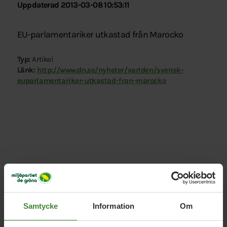
Uppdaterad 2013-03-08 10:53:11
EU-parlamentariker utkastad från Marocko
Typ:
Artikel
Länk:
http://www.dn.se/nyheter/varlden/svensk-
euparlamentariker-utkastad-fran-marocko
Relaterade nyheter
Samtycke
Information
Om
5 augusti 2026