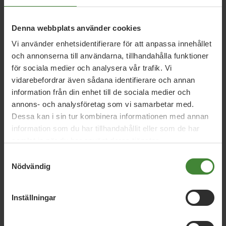
11 februari 2026
Denna webbplats använder cookies
Klimatomställningen kräver mer
återvinning av kritiska metaller och
Vi använder enhetsidentifierare för att anpassa innehållet
mineral
och annonserna till användarna, tillhandahålla funktioner
för sociala medier och analysera vår trafik. Vi
vidarebefordrar även sådana identifierare och annan
information från din enhet till de sociala medier och
27 augusti 2025
annons- och analysföretag som vi samarbetar med.
Språkrörens sommartal 2025
Dessa kan i sin tur kombinera informationen med annan
information som du har tillhandahållit eller som de har
samlat in när du har använt deras tjänster.
8 december 2023
Samtyckesval
PFAS-skandalen får inte ske igen – nu
Nödvändig
krävs en lex Kallinge
Inställningar
Läs alla nyheter