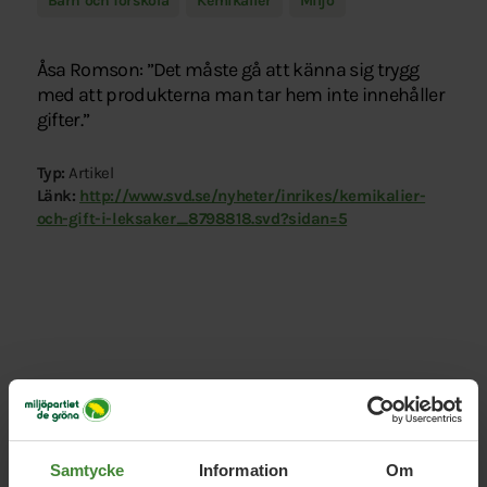
Barn och förskola
Kemikalier
Miljö
Åsa Romson: ”Det måste gå att känna sig trygg
med att produkterna man tar hem inte innehåller
gifter.”
Typ:
Artikel
Länk:
http://www.svd.se/nyheter/inrikes/kemikalier-
och-gift-i-leksaker_8798818.svd?sidan=5
Relaterade nyheter
Samtycke
Information
Om