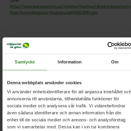
Länk:
http://www.barometern.se/nyheter/kalmar/direktrapporterin
fran-formiddagens-fragestund(4126378).gm
Samtycke
Information
Om
Relaterade nyheter
Denna webbplats använder cookies
Kalmar län, 27 april 2026
Vi använder enhetsidentifierare för att anpassa innehållet oc
annonserna till användarna, tillhandahålla funktioner för
Miljöpartiet motsätter sig förändring för
sociala medier och analysera vår trafik. Vi vidarebefordrar
buss 121 Kalmar-Torsås-Bergkvara
även sådana identifierare och annan information från din
enhet till de sociala medier och annons- och analysföretag
som vi samarbetar med. Dessa kan i sin tur kombinera
Kalmar län, 10 april 2026