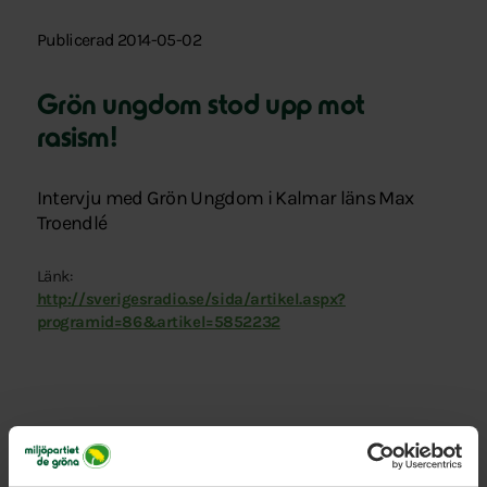
Publicerad 2014-05-02
Grön ungdom stod upp mot
rasism!
Intervju med Grön Ungdom i Kalmar läns Max
Troendlé
Länk:
http://sverigesradio.se/sida/artikel.aspx?
programid=86&artikel=5852232