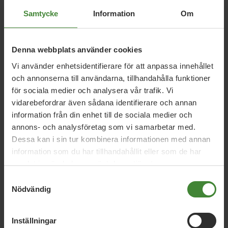
Samtycke
Information
Om
Relaterade nyheter
Denna webbplats använder cookies
Kalmar län, 27 april 2026
Vi använder enhetsidentifierare för att anpassa innehållet
Miljöpartiet motsätter sig förändring för
och annonserna till användarna, tillhandahålla funktioner
buss 121 Kalmar-Torsås-Bergkvara
för sociala medier och analysera vår trafik. Vi
vidarebefordrar även sådana identifierare och annan
information från din enhet till de sociala medier och
annons- och analysföretag som vi samarbetar med.
Kalmar län, 10 april 2026
Dessa kan i sin tur kombinera informationen med annan
Miljöpartiet ställer upp i nästan alla (9 av
information som du har tillhandahållit eller som de har
12) kommuner i Kalmar län!
samlat in när du har använt deras tjänster.
Samtyckesval
Nödvändig
Kalmar län, 11 januari 2026
Regionlistor och riksdagslista för MP
Inställningar
Kalmar är nu beslutade!