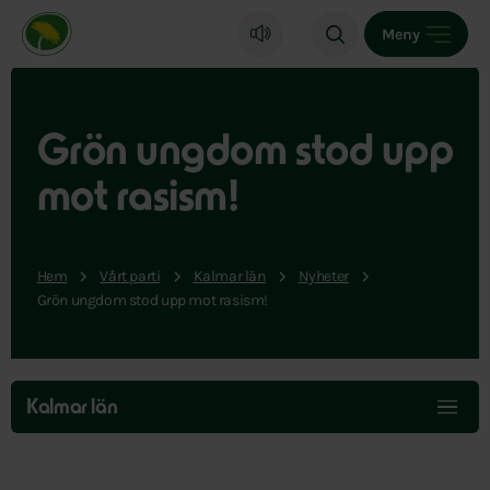
Miljöpartiet de gröna, startsida
Meny
Grön ungdom stod upp
mot rasism!
Hem
Vårt parti
Kalmar län
Nyheter
Grön ungdom stod upp mot rasism!
Hoppa
över
Kalmar län
menyn