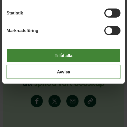
Statistik
Läs alla nyheter
Marknadsföring
Tillåt alla
Avvisa
Dela denna sida och hjälp oss
att
sprida vårt budskap