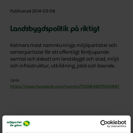
Publicerad 2014-03-06
Landsbygdspolitik på riktigt
Kalmars mest namnkunniga miljöpartister och
centerpartister för ett offentligt fördjupande
samtal och debatt om landsbygd och stad, miljö
och infrastruktur, utbildning, jobb och boende.
Länk:
https://www.facebook.com/events/723064607724089/