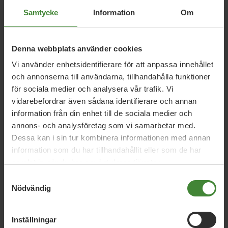
Relaterade nyheter
Samtycke
Information
Om
Denna webbplats använder cookies
Kalmar län, 27 april 2026
Vi använder enhetsidentifierare för att anpassa innehållet
Miljöpartiet motsätter sig förändring för
och annonserna till användarna, tillhandahålla funktioner
buss 121 Kalmar-Torsås-Bergkvara
för sociala medier och analysera vår trafik. Vi
vidarebefordrar även sådana identifierare och annan
information från din enhet till de sociala medier och
Kalmar län, 10 april 2026
annons- och analysföretag som vi samarbetar med.
Dessa kan i sin tur kombinera informationen med annan
Miljöpartiet ställer upp i nästan alla (9 av
information som du har tillhandahållit eller som de har
12) kommuner i Kalmar län!
samlat in när du har använt deras tjänster.
Samtyckesval
Nödvändig
Kalmar län, 11 januari 2026
Regionlistor och riksdagslista för MP
Kalmar är nu beslutade!
Inställningar