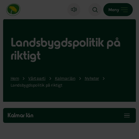
Miljöpartiet de gröna, startsida
Meny
Landsbygdspolitik på
riktigt
Hem
Vårt parti
Kalmar län
Nyheter
Landsbygdspolitik på riktigt
Hoppa
över
Kalmar län
menyn