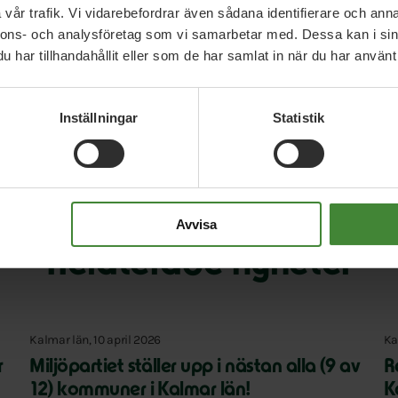
vår trafik. Vi vidarebefordrar även sådana identifierare och anna
nnons- och analysföretag som vi samarbetar med. Dessa kan i sin
har tillhandahållit eller som de har samlat in när du har använt 
Inställningar
Statistik
Avvisa
Relaterade nyheter
Kalmar län, 10 april 2026
Ka
r
Miljöpartiet ställer upp i nästan alla (9 av
R
12) kommuner i Kalmar län!
K