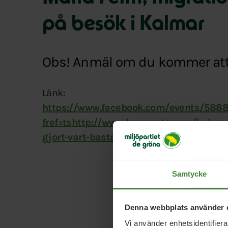
på besök i Kalmar
Obs! Anmäl om du kommer att
Länk:
https://www.facebook.com/events/588
fref=ts
http://www.barometern.se/kalmar
gjort-vart-basta-i-min-mening/
Samtycke
Denna webbplats använder 
Vi använder enhetsidentifierar