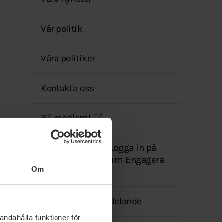
menyn
Vår politik
Våra politiker
Kontakta oss
Bli medlem!
Redan medlem? Logga in på
vårt medlemsforum Engagera
Om
dig!
Transparensmeddelande
andahålla funktioner för