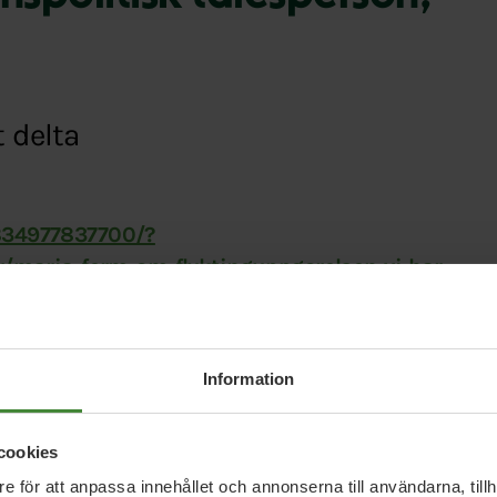
 delta
834977837700/?
/maria-ferm-om-flyktinguppgorelsen-vi-har-
Information
cookies
e för att anpassa innehållet och annonserna till användarna, tillh