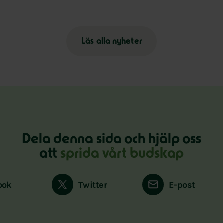
Läs alla nyheter
Dela denna sida och hjälp oss
att
sprida vårt budskap
ook
Twitter
E-post