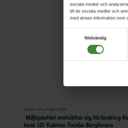
sociala medier och analysera 
till de sociala medier och a
med annan information som du 
Samtyckesval
Nödvändig
Kalmar län, 27 april 2026
Miljöpartiet motsätter sig förändring fö
buss 121 Kalmar-Torsås-Bergkvara