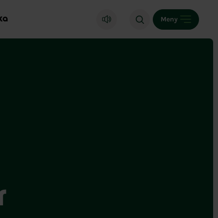
ka
Meny
r