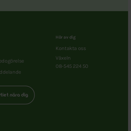
Hör av dig
Kontakta oss
Växeln
redogörelse
08-545 224 50
ddelande
rtiet nära dig