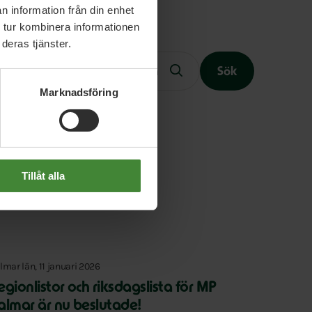
n information från din enhet
 tur kombinera informationen
Fritext
deras tjänster.
Sök
Marknadsföring
Slutet på menyn
Tillåt alla
lmar län, 11 januari 2026
egionlistor och riksdagslista för MP
almar är nu beslutade!