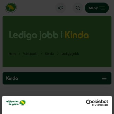
Miljöpartiet de gröna, startsida
Meny
Lediga jobb i
Kinda
Hem
Vårt parti
Kinda
Lediga jobb
Hoppa
över
Kinda
menyn
Här hittar du lediga jobb i vår del av landet.