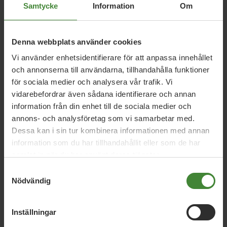
Samtycke
Information
Om
Denna webbplats använder cookies
Vi använder enhetsidentifierare för att anpassa innehållet
och annonserna till användarna, tillhandahålla funktioner
för sociala medier och analysera vår trafik. Vi
Dela denna sida och hjälp oss
vidarebefordrar även sådana identifierare och annan
att
sprida vårt budskap
information från din enhet till de sociala medier och
annons- och analysföretag som vi samarbetar med.
Dessa kan i sin tur kombinera informationen med annan
information som du har tillhandahållit eller som de har
samlat in när du har använt deras tjänster.
Samtyckesval
Nödvändig
Publicerad 2022-04-05
Inställningar