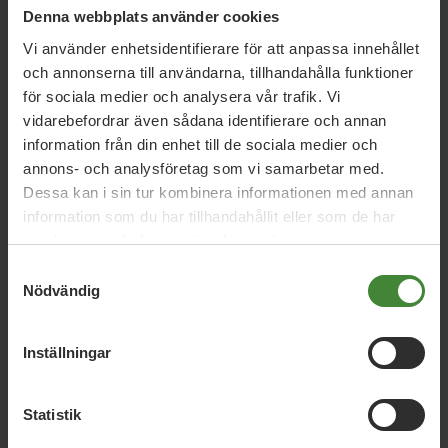
Denna webbplats använder cookies
Förbättra busslinjerna inom kommunen och mellan
Vi använder enhetsidentifierare för att anpassa innehållet
orterna.
och annonserna till användarna, tillhandahålla funktioner
Göra busshållplatserna på landsbygden säkra
för sociala medier och analysera vår trafik. Vi
genom att felanmäla farliga hållplatser och
vidarebefordrar även sådana identifierare och annan
samarbeta med regionen som beställer tjänsterna
information från din enhet till de sociala medier och
av trafikverket
annons- och analysföretag som vi samarbetar med.
Driva på för bättre pendel- och regionaltågstrafik
Dessa kan i sin tur kombinera informationen med annan
med ökad turtäthet.
information som du har tillhandahållit eller som de har
samlat in när du har använt deras tjänster.
Införa åtgärder som minskar tung trafik genom
centrum och förbättrar luftkvaliteten.
Samtyckesval
Nödvändig
Inställningar
Statistik