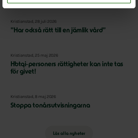
Kristianstad, 28 juli 2026
”Har också rätt till en jämlik vård”
Kristianstad, 25 maj 2026
Hbtqi-personers rättigheter kan inte tas
för givet!
Kristianstad, 8 maj 2026
Stoppa tonårsutvisningarna
Läs alla nyheter