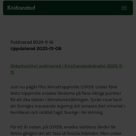
Hoppa
över
Kristianstad
menyn
Publicerad 2024-11-16
Uppdaterad 2025-01-08
Debattartikel publicerad i Kristianstadsbladet 2025-11-
15
Just nu pågår FN:s klimattoppmöte COP29. Under förra
årets toppmöte enades länderna på flera viktiga punkter
för att öka takten i klimatomställningen. Tyvärr visar facit
att Sveriges nuvarande regering det senaste året struntat i
hemläxan och istället tagit Sverige i fel riktning.
För ett år sedan, på COP28, enades världens länder för
första gången om att fasa ut fossila bränslen. Men under